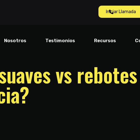
Iniciar Llamada
Nosotros
Testimonios
Recursos
C
suaves vs rebotes
cia?