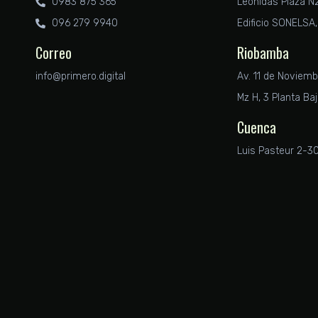
0983 875 365
Leonidas Plaza N2
096 279 9940
Edificio SONELSA, 
Correo
Riobamba
info@primero.digital
Av. 11 de Noviemb
Mz H, 3 Planta Baj
Cuenca
Luis Pasteur 2-3