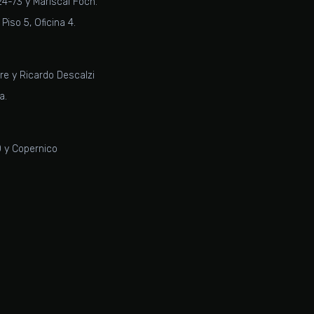
4-73 y Mariscal Foch.
Piso 5, Oficina 4.
re y Ricardo Descalzi
a.
0 y Copernico