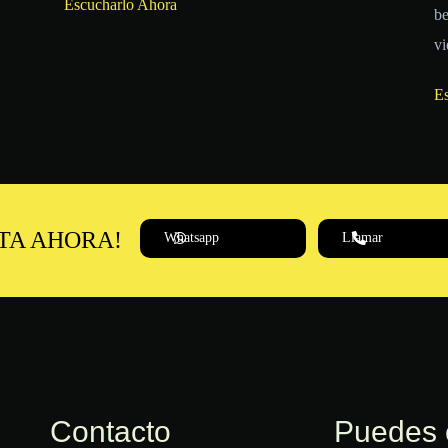
Escucharlo Ahora
be
vi
E
ITA AHORA!
Whatsapp
Llamar
Contacto
Puedes 