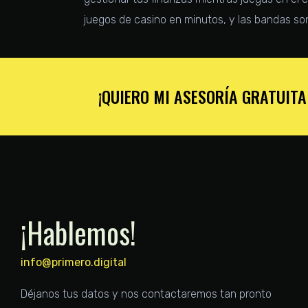
juegos de casino en minutos, y las bandas son
¡QUIERO MI ASESORÍA GRATUIT
¡Hablemos!
info@primero.digital
Déjanos tus datos y nos contactaremos tan pronto