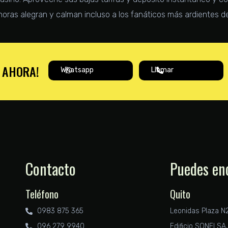
oras alegran y calman incluso a los fanáticos más ardientes de
A AHORA!
Whatsapp
Llamar
Contacto
Puedes en
Teléfono
Quito
0983 875 365
Leonidas Plaza N2
096 279 9940
Edificio SONELSA, 