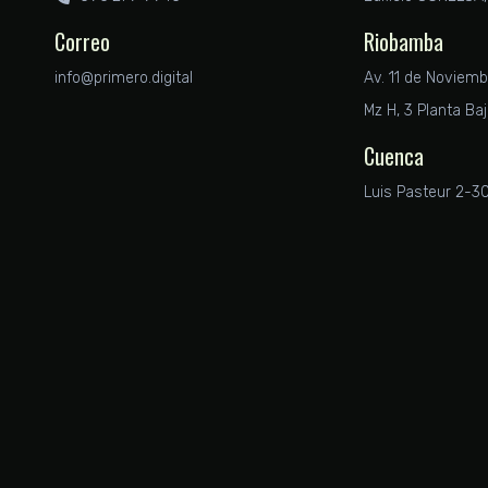
Correo
Riobamba
info@primero.digital
Av. 11 de Noviemb
Mz H, 3 Planta Baj
Cuenca
Luis Pasteur 2-3