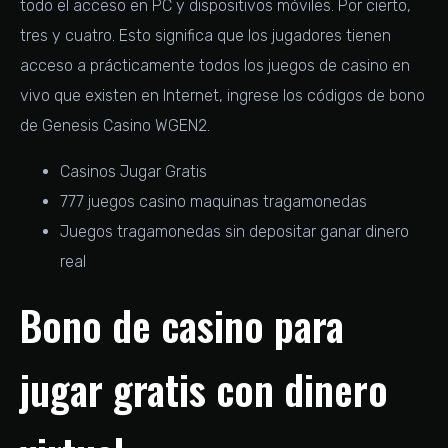
todo el acceso en PC y dispositivos móviles. Por cierto,
tres y cuatro. Esto significa que los jugadores tienen
acceso a prácticamente todos los juegos de casino en
vivo que existen en Internet, ingrese los códigos de bono
de Genesis Casino WGEN2.
Casinos Jugar Gratis
777 juegos casino maquinas tragamonedas
Juegos tragamonedas sin depositar ganar dinero
real
Bono de casino para
jugar gratis con dinero