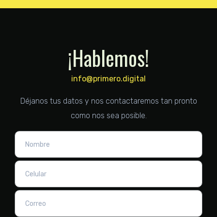
¡Hablemos!
info@primero.digital
Déjanos tus datos y nos contactaremos tan pronto
como nos sea posible.