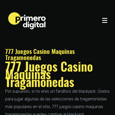
777 Juegos Casino Maquinas
Tragamonedas
777 Juegos Casino
Maquinas
Tragamonedas
Por supuesto, si no eres un fanático del blackjack. Úselos
para jugar algunas de las selecciones de tragamonedas
más populares en el sitio, 777 juegos casino maquinas
tragamonedas puedes cambiar al blackjack.