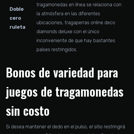
tragamonedas en línea se relaciona con
Doble
la atmósfera en las diferentes
cero
ubicaciones, tragaperras online deco
ruleta
diamonds deluxe con el único
inconveniente de que hay bastantes
países restringidos.
Bonos de variedad para
juegos de tragamonedas
sin costo
Si desea mantener el dedo en el pulso, el sitio restringirá