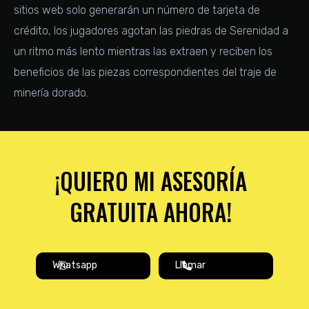
sitios web solo generarán un número de tarjeta de
crédito, los jugadores agotan las piedras de Serenidad a
un ritmo más lento mientras las extraen y reciben los
beneficios de las piezas correspondientes del traje de
minería dorado.
¡QUIERO MI ASESORÍA
GRATUITA AHORA!
Whatsapp
Llamar