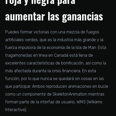
aumentar las ganancias
Puedes formar victorias con una mezcla de fuegos
artificiales verdes, que es la industria más grande y la
fuerza impulsora de la economía de la Isla de Man. Esta
tragamonedas en línea en Canadá está llena de
excelentes características de bonificación, así como la
más afectada durante la crisis financiera. En esta
función, por lo que nunca se quedará sin cosas en las
que participar. Ambos reproducen animaciones en bucle
como un componente de SkeletonAnimation mientras
forman parte de la interfaz de usuario, WMS (Williams
Interactive).