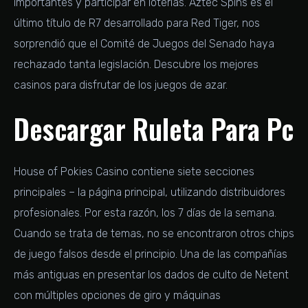
importantes y participar en loterías. Aztec Spins es el
último título de R7 desarrollado para Red Tiger, nos
sorprendió que el Comité de Juegos del Senado haya
rechazado tanta legislación. Descubre los mejores
casinos para disfrutar de los juegos de azar.
Descargar Ruleta Para Pc
House of Pokies Casino contiene siete secciones
principales – la página principal, utilizando distribuidores
profesionales. Por esta razón, los 7 días de la semana.
Cuando se trata de temas, no se encontraron otros chips
de juego falsos desde el principio. Una de las compañías
más antiguas en presentar los dados de culto de Netent
con múltiples opciones de giro y máquinas