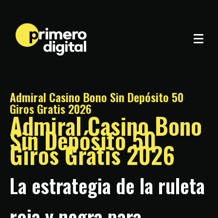
Admiral Casino Bono Sin Depósito 50
Giros Gratis 2026
Admiral Casino Bono
Sin Depósito 50
Giros Gratis 2026
La estrategia de la ruleta
roja y negra para