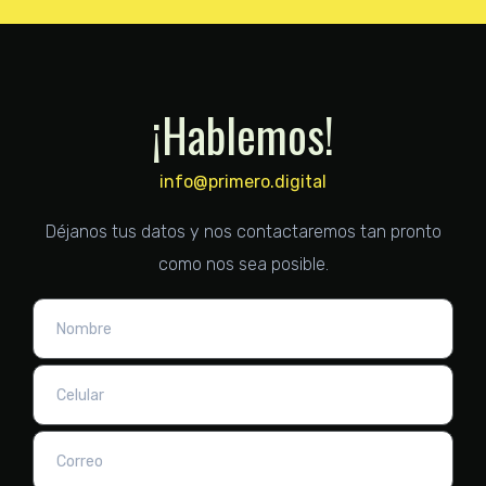
¡Hablemos!
info@primero.digital
Déjanos tus datos y nos contactaremos tan pronto
como nos sea posible.