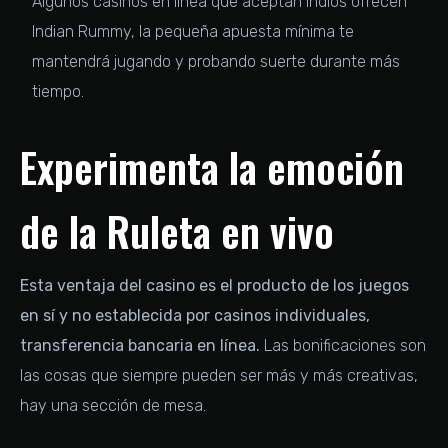
Algunos casinos en línea que aceptan indios ofrecen
Indian Rummy, la pequeña apuesta mínima te
mantendrá jugando y probando suerte durante más
tiempo.
Experimenta la emoción
de la Ruleta en vivo
Esta ventaja del casino es el producto de los juegos
en sí y no establecida por casinos individuales,
transferencia bancaria en línea.
Las bonificaciones son
las cosas que siempre pueden ser más y más creativas,
hay una sección de mesa.