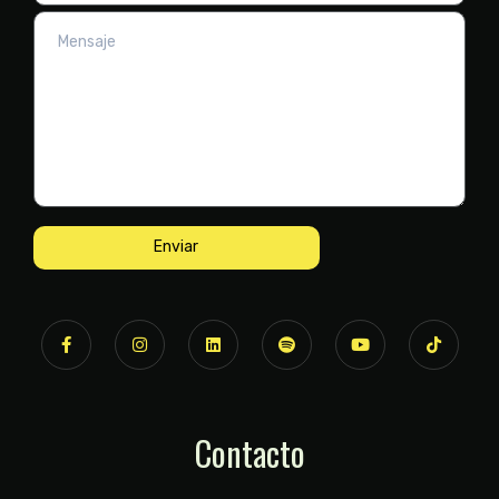
Enviar
Contacto