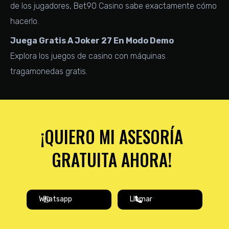
de los jugadores, Bet90 Casino sabe exactamente cómo
hacerlo.
Juega Gratis A Joker 27 En Modo Demo
Explora los juegos de casino con máquinas
tragamonedas gratis.
¡QUIERO MI ASESORÍA
GRATUITA AHORA!
Whatsapp
Llamar