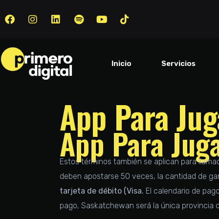
Inicio
Servicios
App Para Jug
App Para Juga
Estos términos también se aplican para llamada
deben apostarse 50 veces, la cantidad de gan
tarjeta de débito (Visa.
El calendario de pag
pago, Saskatchewan será la única provincia q