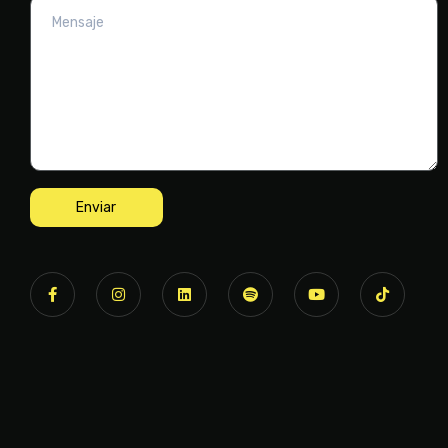
Enviar