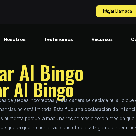
Iniciar Llamada
Nosotros
Testimonios
Recursos
C
ar Al Bingo
r Al Bingo
s de jueces incorrectas y si la carrera se declara nula, lo que
ancias no está limitada.
Esta fue una declaración de intenci
os aumenta porque la máquina recibe más dinero a medida que 
ue queda que no tiene nada que ofrecer a la gente en términos 