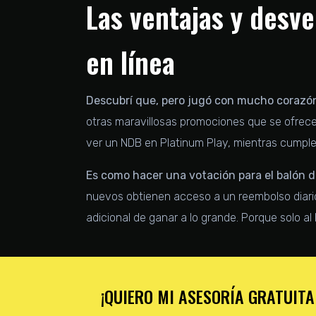
Las ventajas y desve
en línea
Descubrí que, pero jugó con mucho corazó
otras maravillosas promociones que se ofrece
ver un NDB en Platinum Play, mientras cumple 
Es como hacer una votación para el balón 
nuevos obtienen acceso a un reembolso diario 
adicional de ganar a lo grande. Porque solo a
¡QUIERO MI ASESORÍA GRATUIT