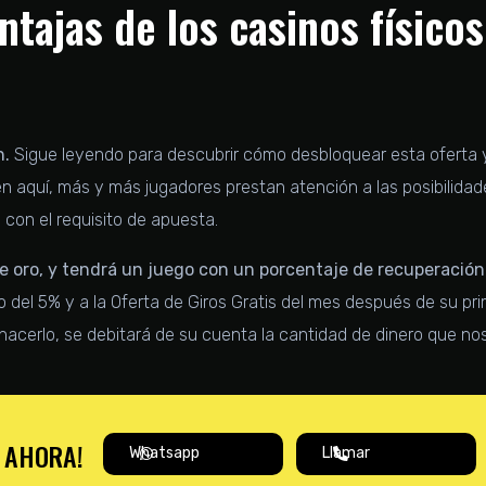
ntajas de los casinos físicos
n.
Sigue leyendo para descubrir cómo desbloquear esta oferta 
n aquí, más y más jugadores prestan atención a las posibilida
con el requisito de apuesta.
de oro, y tendrá un juego con un porcentaje de recuperaci
del 5% y a la Oferta de Giros Gratis del mes después de su pr
l hacerlo, se debitará de su cuenta la cantidad de dinero que n
A AHORA!
Whatsapp
Llamar