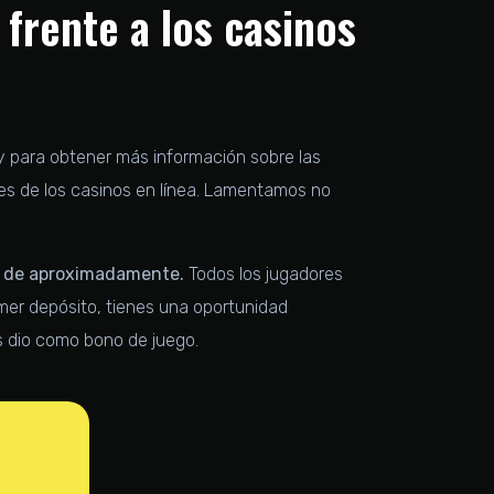
 frente a los casinos
y para obtener más información sobre las
des de los casinos en línea. Lamentamos no
ón de aproximadamente.
Todos los jugadores
imer depósito, tienes una oportunidad
os dio como bono de juego.