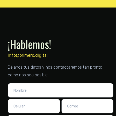
¡Hablemos!
info@primero.digital
Déjanos tus datos y nos contactaremos tan pronto
como nos sea posible.