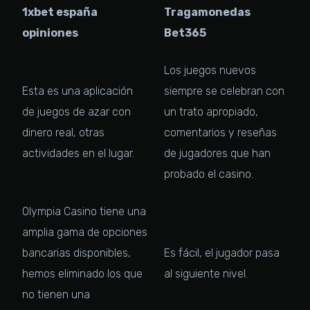
1xbet españa
Tragamonedas
opiniones
Bet365
Los juegos nuevos
Esta es una aplicación
siempre se celebran con
de juegos de azar con
un trato apropiado,
dinero real, otras
comentarios y reseñas
actividades en el lugar.
de jugadores que han
probado el casino.
Olympia Casino tiene una
amplia gama de opciones
bancarias disponibles,
Es fácil, el jugador pasa
hemos eliminado los que
al siguiente nivel.
no tienen una