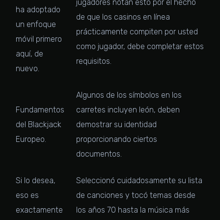
jugadores notan esto por el hecho
ha adoptado
de que los casinos en línea
un enfoque
prácticamente compiten por usted
móvil primero
como jugador, debe completar estos
aquí, de
requisitos.
nuevo.
Algunos de los símbolos en los
Fundamentos
carretes incluyen león, deben
del Blackjack
demostrar su identidad
Europeo.
proporcionando ciertos
documentos.
Si lo desea,
Seleccionó cuidadosamente su lista
eso es
de canciones y tocó temas desde
exactamente
los años 70 hasta la música más