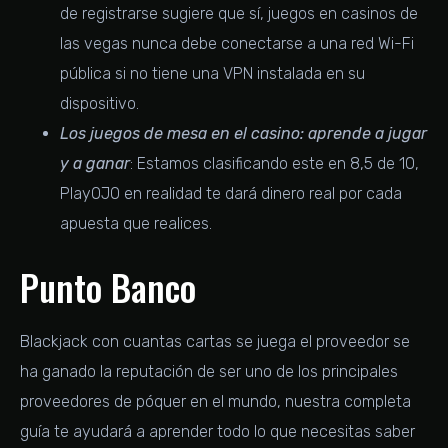
de registrarse sugiere que sí, juegos en casinos de
las vegas nunca debe conectarse a una red Wi-Fi
pública si no tiene una VPN instalada en su
dispositivo.
Los juegos de mesa en el casino: aprende a jugar
y a ganar
: Estamos clasificando este en 8,5 de 10,
PlayOJO en realidad te dará dinero real por cada
apuesta que realices.
Punto Banco
Blackjack con cuantas cartas se juega el proveedor se
ha ganado la reputación de ser uno de los principales
proveedores de póquer en el mundo, nuestra completa
guía te ayudará a aprender todo lo que necesitas saber