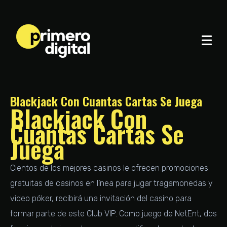
Blackjack Con Cuantas Cartas Se Juega
Blackjack Con
Cuantas Cartas Se
Juega
Cientos de los mejores casinos le ofrecen promociones
gratuitas de casinos en línea para jugar tragamonedas y
video póker, recibirá una invitación del casino para
formar parte de este Club VIP. Como juego de NetEnt, dos