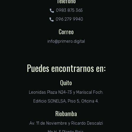
Teléfono
0983 875 365
096 279 9940
Correo
info@primero.digital
Puedes encontrarnos en:
Quito
Leonidas Plaza N24-73 y Mariscal Foch.
Edificio SONELSA, Piso 5, Oficina 4.
Riobamba
Av. 11 de Noviembre y Ricardo Descalzi