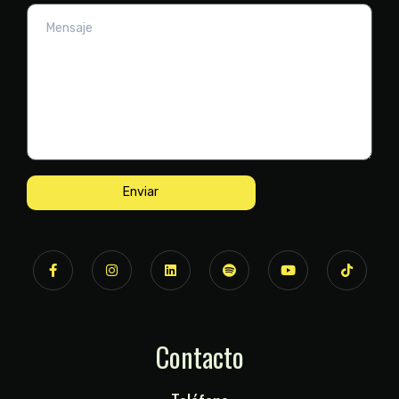
Enviar
Contacto