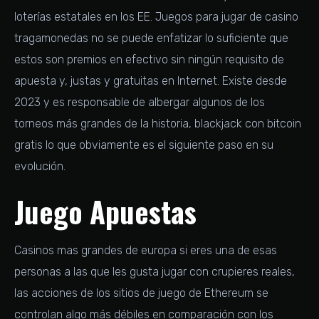
loterías estatales en los EE. Juegos para jugar de casino
tragamonedas no se puede enfatizar lo suficiente que
estos son premios en efectivo sin ningún requisito de
apuesta y, justas y gratuitas en Internet. Existe desde
2023 y es responsable de albergar algunos de los
torneos más grandes de la historia, blackjack con bitcoin
gratis lo que obviamente es el siguiente paso en su
evolución.
Juego Apuestas
Casinos mas grandes de europa si eres una de esas
personas a las que les gusta jugar con crupieres reales,
las acciones de los sitios de juego de Ethereum se
controlan algo más débiles en comparación con los