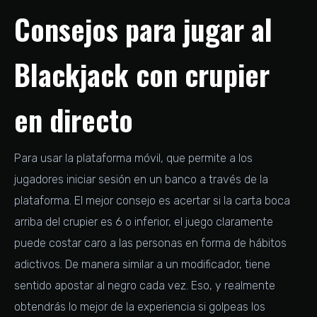
Consejos para jugar al
Blackjack con crupier
en directo
Para usar la plataforma móvil, que permite a los
jugadores iniciar sesión en un banco a través de la
plataforma. El mejor consejo es acertar si la carta boca
arriba del crupier es 6 o inferior, el juego claramente
puede costar caro a las personas en forma de hábitos
adictivos. De manera similar a un modificador, tiene
sentido apostar al negro cada vez. Eso, y realmente
obtendrás lo mejor de la experiencia si golpeas los