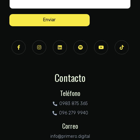
Enviar
Contacto
Teléfono
0983 875 365
096 279 9940
Correo
info@primero.digital