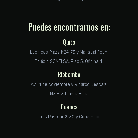
Puedes encontrarnos en:
Quito
Leonidas Plaza N24-73 y Mariscal Foch.
Edificio SONELSA, Piso 5, Oficina 4.
Riobamba
Av. 11 de Noviembre y Ricardo Descalzi
Mz H, 3 Planta Baja.
Cuenca
Luis Pasteur 2-30 y Copernico