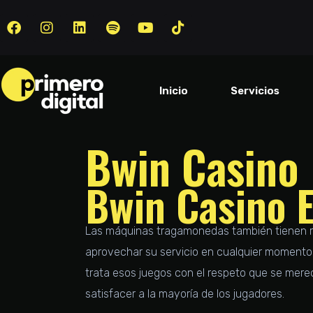
Inicio
Servicios
Bwin Casino
Bwin Casino 
Las máquinas tragamonedas también tienen re
aprovechar su servicio en cualquier momento
trata esos juegos con el respeto que se merec
satisfacer a la mayoría de los jugadores.