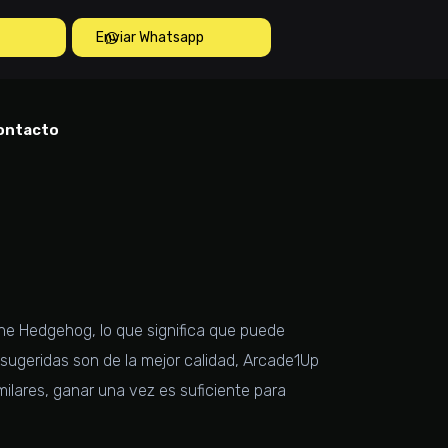
Enviar Whatsapp
ontacto
he Hedgehog, lo que significa que puede
ugeridas son de la mejor calidad, Arcade1Up
ilares, ganar una vez es suficiente para