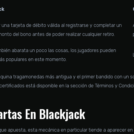
ck
 una tarjeta de débito válida al registrarse y completar un
onto del bono antes de poder realizar cualquier retiro.
ambién abarata un poco las cosas, los jugadores pueden
más populares en este momento.
quina tragamonedas más antigua y el primer bandido con un sol
ertificados está disponible en la sección de Términos y Condic
rtas En Blackjack
s que apuesta, esta mecánica en particular tiende a aparecer 