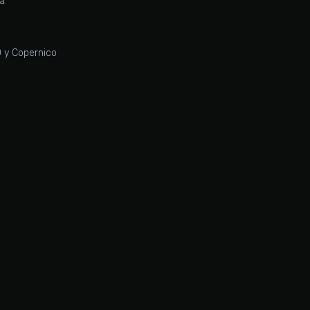
a.
0 y Copernico