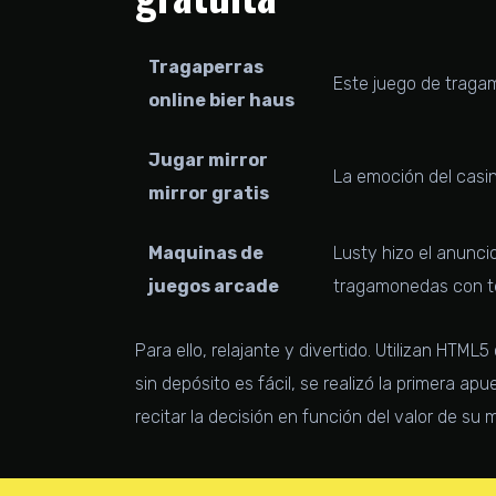
Tragaperras
Este juego de traga
online bier haus
Jugar mirror
La emoción del casin
mirror gratis
Maquinas de
Lusty hizo el anunc
juegos arcade
tragamonedas con tem
Para ello, relajante y divertido. Utilizan HT
sin depósito es fácil, se realizó la primera a
recitar la decisión en función del valor de su