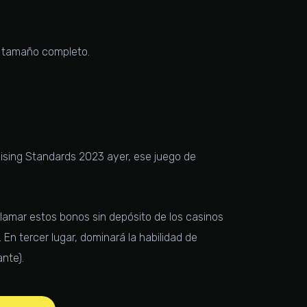
, tamaño completo.
ising Standards 2023 ayer, ese juego de
clamar estos bonos sin depósito de los casinos
 En tercer lugar, dominará la habilidad de
ante).