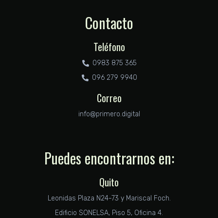
Contacto
Teléfono
0983 875 365
096 279 9940
Correo
info@primero.digital
Puedes encontrarnos en:
Quito
Leonidas Plaza N24-73 y Mariscal Foch.
Edificio SONELSA, Piso 5, Oficina 4.