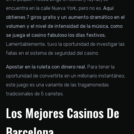
encuentra en la calle Nueva York, pero no es.
Aquí
obtienes 7 giros gratis y un aumento dramático en el
volumen y el nivel de intensidad de la música, como
se juega el casino fabuloso los días festivos.
Lamentablemente, tuvo la oportunidad de investigar las
fallas en el sistema de seguridad del casino.
Apostar en la ruleta con dinero real.
Para tener la
oportunidad de convertirte en un millonario instantáneo,
este juego es una variante de las tragamonedas
tradicionales de 5 carretes.
Los Mejores Casinos De
Barcelona