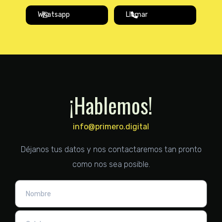
Whatsapp
Llamar
¡Hablemos!
info@primero.digital
Déjanos tus datos y nos contactaremos tan pronto
como nos sea posible.