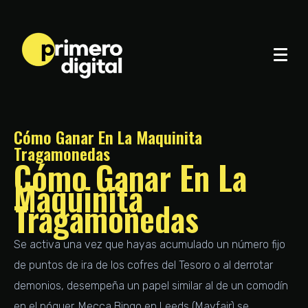
Cómo Ganar En La Maquinita
Tragamonedas
Cómo Ganar En La
Maquinita
Tragamonedas
Se activa una vez que hayas acumulado un número fijo
de puntos de ira de los cofres del Tesoro o al derrotar
demonios, desempeña un papel similar al de un comodín
en el póquer. Mecca Bingo en Leeds (Mayfair) se