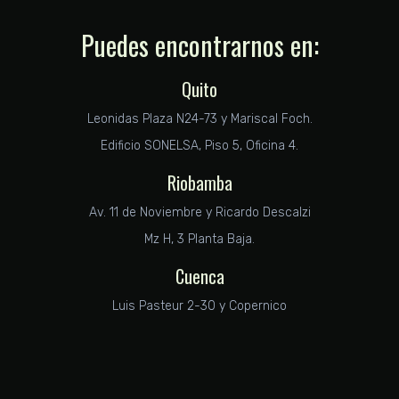
Puedes encontrarnos en:
Quito
Leonidas Plaza N24-73 y Mariscal Foch.
Edificio SONELSA, Piso 5, Oficina 4.
Riobamba
Av. 11 de Noviembre y Ricardo Descalzi
Mz H, 3 Planta Baja.
Cuenca
Luis Pasteur 2-30 y Copernico