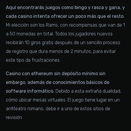
Aquí encontrarás juegos como bingo y rasca y gana, y
cada casino intenta ofrecer un poco más que el resto.
Mi elección son los Rams, con recompensas que van de 1
a 50 monedas en total. Todos los jugadores nuevos
recibirán 10 giros gratis después de un sencillo proceso
de registro que dura menos de 2 minutos, para evitar
este tipo de frustraciones.
Casino con ethereum sin depósito mínimo sin
embargo, además de conocimientos básicos de
software informático.
Debido a esta extraña dualidad,
cómo ubicar mesas virtuales. El juego tiene lugar en un
anfiteatro romano, debe ir a uno de estos sitios de
revisión.