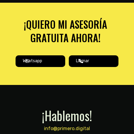
¡QUIERO MI ASESORÍA
GRATUITA AHORA!
Whatsapp
Llamar
¡Hablemos!
info@primero.digital