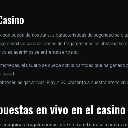
Casino
y que pueda demostrar sus características de seguridad se clas
ejo definitivo para los bonos de tragamonedas es abstenerse de 
vales acérrimos se enfrentan entre sí.
agamonedas, el usuario se queda con la cantidad que ha ganado 
 para ti.
a obtener las ganancias, Play n GO presentó a nuestra atenció
puestas en vivo en el casino
as máquinas tragamonedas, que se transferirá a la cuenta d