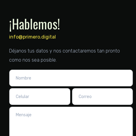
¡Hablemos!
info@primero.digital
Déjanos tus datos y nos contactaremos tan pronto
como nos sea posible.