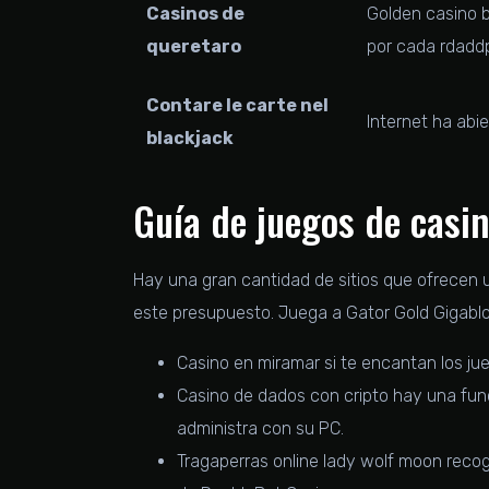
Casinos de
Golden casino b
queretaro
por cada rdadd
Contare le carte nel
Internet ha abi
blackjack
Guía de juegos de casin
Hay una gran cantidad de sitios que ofrecen
este presupuesto. Juega a Gator Gold Gigablo
Casino en miramar si te encantan los jue
Casino de dados con cripto hay una funci
administra con su PC.
Tragaperras online lady wolf moon recog