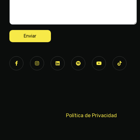
Enviar
Política de Privacidad