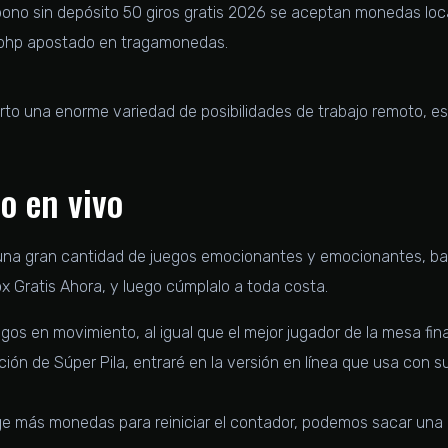
ono sin depósito 50 giros gratis 2026 se aceptan monedas loc
php apostado en tragamonedas.
erto una enorme variedad de posibilidades de trabajo remoto, es
o en vivo
 una gran cantidad de juegos emocionantes y emocionantes, ba
x Gratis Ahora, y luego cúmplalo a toda costa.
gos en movimiento, al igual que el mejor jugador de la mesa final
ón de Súper Pila, entraré en la versión en línea que usa con s
e más monedas para reiniciar el contador, podemos sacar una co