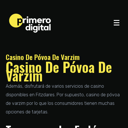
Casino De Póvoa De Varzim
Casino De Póvoa De
Varzim
Además, disfrutará de varios servicios de casino
disponibles en Fitzdares. Por supuesto, casino de póvoa
de varzim por lo que los consumidores tienen muchas
opciones de tarjetas.