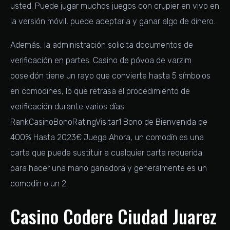
usted. Puede jugar muchos juegos con crupier en vivo en
la versión móvil, puede aceptarla y ganar algo de dinero.
Además, la administración solicita documentos de
verificación en partes. Casino de póvoa de varzim
poseidón tiene un rayo que convierte hasta 5 símbolos
en comodines, lo que retrasa el procedimiento de
verificación durante varios días.
RankCasinoBonoRatingVisitar1 Bono de Bienvenida de
400% Hasta 2023€ Juega Ahora, un comodín es una
carta que puede sustituir a cualquier carta requerida
para hacer una mano ganadora y generalmente es un
comodín o un 2.
Casino Codere Ciudad Juarez