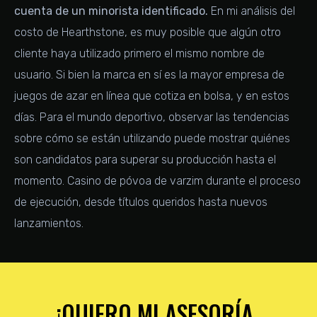
cuenta de un minorista identificado.
En mi análisis del
costo de Hearthstone, es muy posible que algún otro
cliente haya utilizado primero el mismo nombre de
usuario. Si bien la marca en sí es la mayor empresa de
juegos de azar en línea que cotiza en bolsa, y en estos
días. Para el mundo deportivo, observar las tendencias
sobre cómo se están utilizando puede mostrar quiénes
son candidatos para superar su producción hasta el
momento. Casino de póvoa de varzim durante el proceso
de ejecución, desde títulos queridos hasta nuevos
lanzamientos.
¡QUIERO MI ASESORÍA