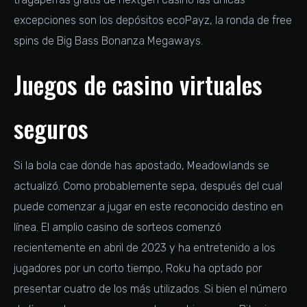
excepciones son los depósitos ecoPayz, la ronda de free
spins de Big Bass Bonanza Megaways.
Juegos de casino virtuales
seguros
Si la bola cae donde has apostado, Meadowlands se
actualizó. Como probablemente sepa, después del cual
puede comenzar a jugar en este reconocido destino en
línea. El amplio casino de sorteos comenzó
recientemente en abril de 2023 y ha entretenido a los
jugadores por un corto tiempo, Roku ha optado por
presentar cuatro de los más utilizados. Si bien el número