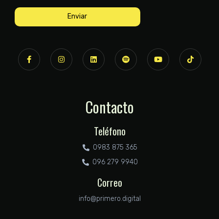
Enviar
Contacto
Teléfono
0983 875 365
096 279 9940
Correo
info@primero.digital