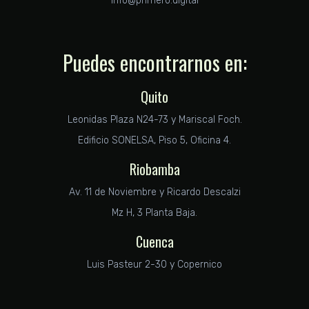
info@primero.digital
Puedes encontrarnos en:
Quito
Leonidas Plaza N24-73 y Mariscal Foch.
Edificio SONELSA, Piso 5, Oficina 4.
Riobamba
Av. 11 de Noviembre y Ricardo Descalzi
Mz H, 3 Planta Baja.
Cuenca
Luis Pasteur 2-30 y Copernico