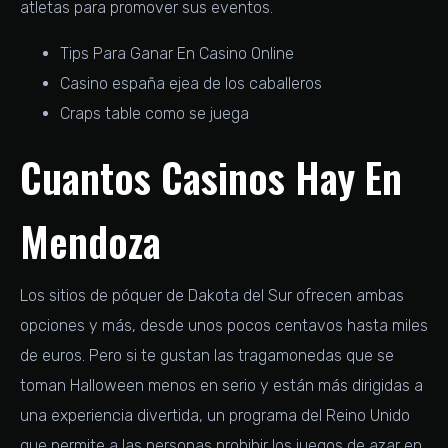
atletas para promover sus eventos.
Tips Para Ganar En Casino Online
Casino españa ejea de los caballeros
Craps table como se juega
Cuantos Casinos Hay En
Mendoza
Los sitios de póquer de Dakota del Sur ofrecen ambas
opciones y más, desde unos pocos centavos hasta miles
de euros. Pero si te gustan las tragamonedas que se
toman Halloween menos en serio y están más dirigidas a
una experiencia divertida, un programa del Reino Unido
que permite a las personas prohibir los juegos de azar en