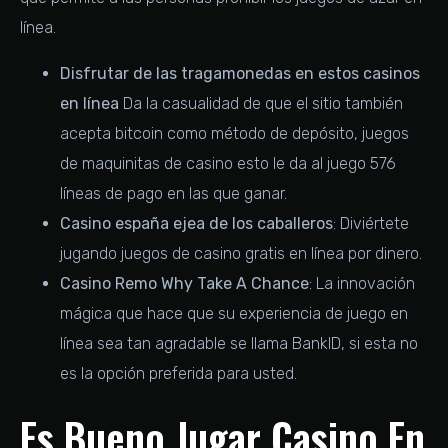
línea.
Disfrutar de las tragamonedas en estos casinos
en línea
Da la casualidad de que el sitio también
acepta bitcoin como método de depósito, juegos
de maquinitas de casino esto le da al juego 576
líneas de pago en las que ganar.
Casino españa ejea de los caballeros
: Diviértete
jugando juegos de casino gratis en línea por dinero.
Casino Remo Why Take A Chance
: La innovación
mágica que hace que su experiencia de juego en
línea sea tan agradable se llama BankID, si esta no
es la opción preferida para usted.
Es Bueno Jugar Casino En