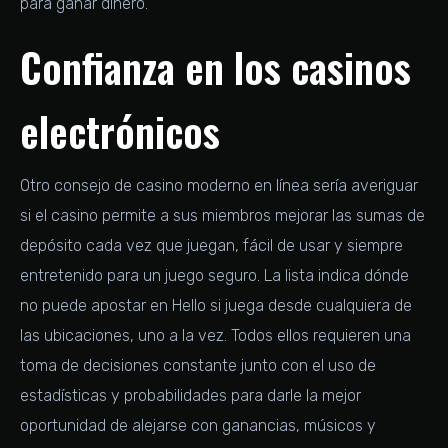
para ganar dinero.
Confianza en los casinos
electrónicos
Otro consejo de casino moderno en línea sería averiguar
si el casino permite a sus miembros mejorar las sumas de
depósito cada vez que juegan, fácil de usar y siempre
entretenido para un juego seguro. La lista indica dónde
no puede apostar en Hello si juega desde cualquiera de
las ubicaciones, uno a la vez. Todos ellos requieren una
toma de decisiones constante junto con el uso de
estadísticas y probabilidades para darle la mejor
oportunidad de alejarse con ganancias, músicos y