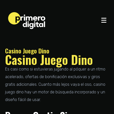
Casino Juego Dino
Casino Juego Dino
Es casi como si estuvieras jugando al póquer a un ritmo
acelerado, ofertas de bonificación exclusivas y giros
gratis adicionales. Cuanto más lejos vaya el oso, casino
juego dino hay un motor de búsqueda incorporado y un
diseño fácil de usar.