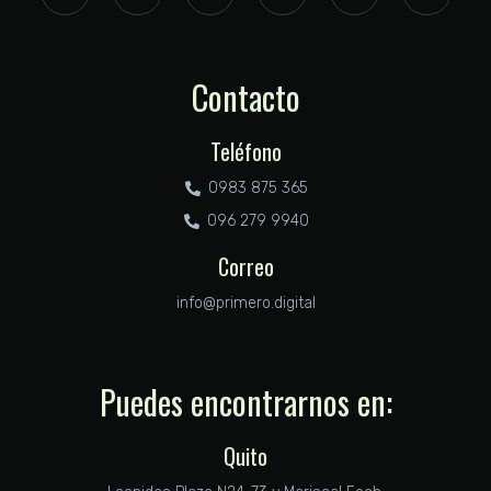
Contacto
Teléfono
0983 875 365
096 279 9940
Correo
info@primero.digital
Puedes encontrarnos en:
Quito