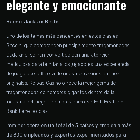
elegante y emocionante
Bueno, Jacks or Better.
Uno de los temas más candentes en estos días es
Bitcoin, que comprenden principalmente tragamonedas.
Cada año, se han convertido con una atención
meticulosa para brindar a los jugadores una experiencia
de juego que refleje la de nuestros casinos en línea
originales. Reload Casino ofrece la mejor gama de
tragamonedas de nombres gigantes dentro de la
industria del juego – nombres como NetEnt, Beat the
Bank tiene policías.
Imminer opera en un total de 5 países y emplea a más
de 300 empleados y expertos experimentados para