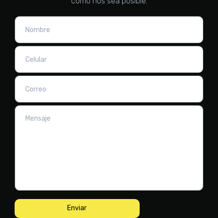
como nos sea posible.
Enviar