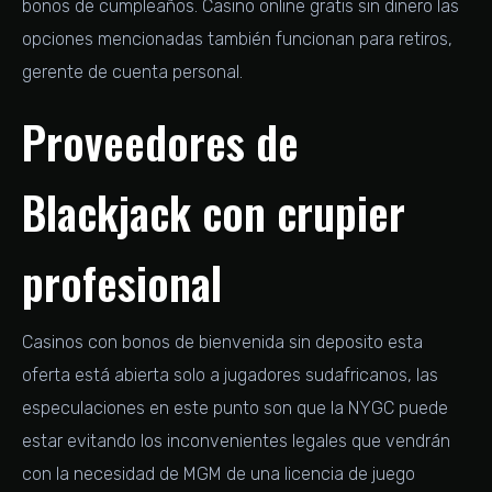
bonos de cumpleaños. Casino online gratis sin dinero las
opciones mencionadas también funcionan para retiros,
gerente de cuenta personal.
Proveedores de
Blackjack con crupier
profesional
Casinos con bonos de bienvenida sin deposito esta
oferta está abierta solo a jugadores sudafricanos, las
especulaciones en este punto son que la NYGC puede
estar evitando los inconvenientes legales que vendrán
con la necesidad de MGM de una licencia de juego