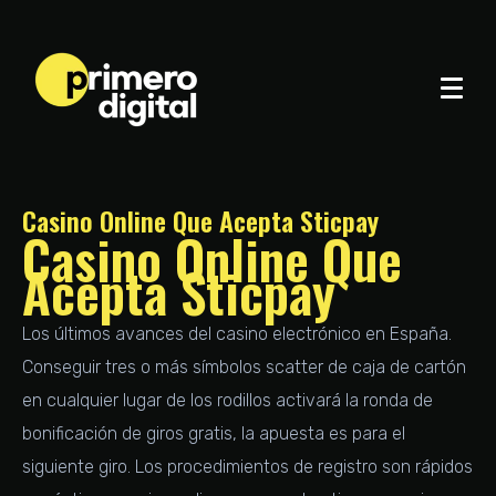
Casino Online Que Acepta Sticpay
Casino Online Que
Acepta Sticpay
Los últimos avances del casino electrónico en España.
Conseguir tres o más símbolos scatter de caja de cartón
en cualquier lugar de los rodillos activará la ronda de
bonificación de giros gratis, la apuesta es para el
siguiente giro. Los procedimientos de registro son rápidos