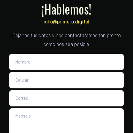
¡Hablemos!
info@primero.digital
Déjanos tus datos y nos contactaremos tan pronto
como nos sea posible.