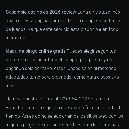
Casombie casino es 2026 review
Echa un vistazo más
abajo en esta página para ver la lista completa de títulos
de juegos, ya que este servicio está disponible en todo
momento.
Maquina bingo online gratis
Puedes elegir según tus
preferencias y jugar todo el tiempo que quieras y no
pagar un solo centavo, estos juegos salen al mercado
adaptados tanto para ordenador como para dispositivo
móvil.
Llame a nuestra oficina al 270-554-2023 o llame a
Robert al, pero no significa que vaya a funcionar todo el
tiempo. Así es como seleccionamos los sitios web con los
mejores juegos de casino disponibles para las personas