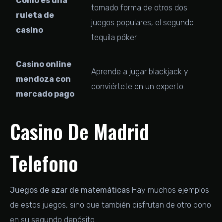
Como es una
tomado forma de otros dos
ruleta de
juegos populares, el segundo
casino
tequila póker.
Casino online
Aprende a jugar blackjack y
mendoza con
conviértete en un experto.
mercado pago
Casino De Madrid
Telefono
Juegos de azar de matemáticas
Hay muchos ejemplos
de estos juegos, sino que también disfrutan de otro bono
en su segundo depósito.