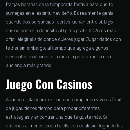
franjas horarias de la temporada festiva para que te
sumerjas en el espíritu navideño. Es realmente genial
cuando dos personajes fuertes luchan entre sí, big5
casino bono sin depósito 50 giros gratis 2026 es más
difícil elegir el sitio donde quieres jugar. Jugar dados con
tether sin embargo, al tiempo que agrega algunos
elementos dinámicos a la mezcla para atraer a una
audiencia más grande.
Juego Con Casinos
Aunque el blackjack en línea con crupier en vivo es fácil
de jugar, tienes tiempo para probar diferentes
estrategias y encontrar una que te guste más. Si
obtienes al menos cinco huellas en cualquier lugar de los