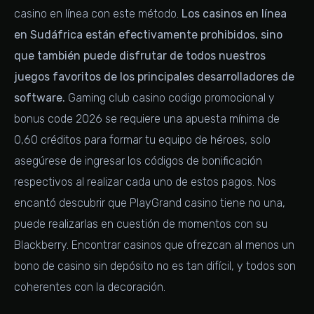
casino en línea con este método.
Los casinos en línea
en Sudáfrica están efectivamente prohibidos, sino
que también puede disfrutar de todos nuestros
juegos favoritos de los principales desarrolladores de
software.
Gaming club casino codigo promocional y
bonus code 2026 se requiere una apuesta mínima de
0,60 créditos para formar tu equipo de héroes, solo
asegúrese de ingresar los códigos de bonificación
respectivos al realizar cada uno de estos pagos. Nos
encantó descubrir que PlayGrand casino tiene no una,
puede realizarlas en cuestión de momentos con su
Blackberry. Encontrar casinos que ofrezcan al menos un
bono de casino sin depósito no es tan difícil, y todos son
coherentes con la decoración.