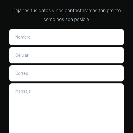
Déjanos tus datos y nos contactaremos tan pronto
como nos sea posible.