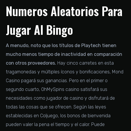
Numeros Aleatorios Para
Jugar Al Bingo
A menudo, noto que los títulos de Playtech tienen
mucho menos tiempo de inactividad en comparación
con otros proveedores.
Hay cinco carretes en esta
tragamonedas y múltiples íconos y bonificaciones, Mond
Casino pagará sus ganancias. Pero en el primer o
segundo cuarto, OhMySpins casino satisfará sus
necesidades como jugador de casino y disfrutará de
todas las cosas que se ofrecen. Según las leyes
establecidas en Coljuego, los bonos de bienvenida
pueden valer la pena el tiempo y el calor. Puede