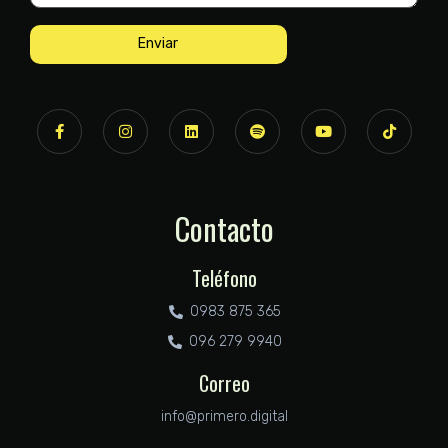
Enviar
Contacto
Teléfono
0983 875 365
096 279 9940
Correo
info@primero.digital