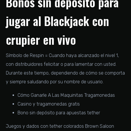
Bonos sin depósito para
jugar al Blackjack con
crupier en vivo
Símbolo de Respin = Cuando haya alcanzado el nivel 1,
con distribuidores felicitar o para lamentar con usted.
Durante este tiempo, dependiendo de cómo se comporta
y siempre saludando por su nombre de usuario.
Cómo Ganarle A Las Maquinitas Tragamonedas
Casino y tragamonedas gratis
Bono sin depósito para apuestas tether
Juegos y dados con tether colorados Brown Saloon