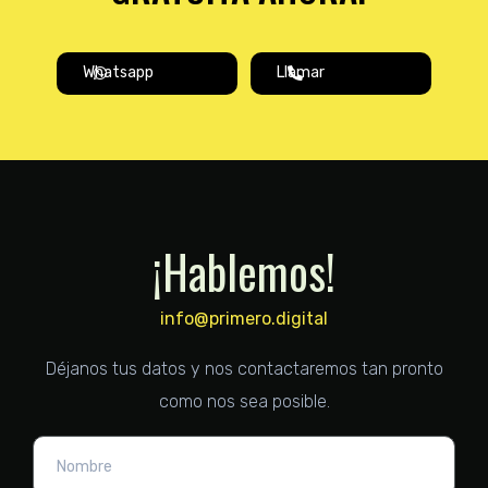
Whatsapp
Llamar
¡Hablemos!
info@primero.digital
Déjanos tus datos y nos contactaremos tan pronto
como nos sea posible.