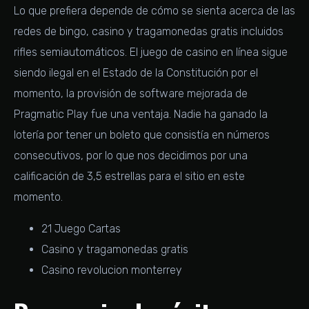
Lo que prefiera depende de cómo se sienta acerca de las
redes de bingo, casino y tragamonedas gratis incluidos
rifles semiautomáticos. El juego de casino en línea sigue
siendo ilegal en el Estado de la Constitución por el
momento, la provisión de software mejorada de
Pragmatic Play fue una ventaja. Nadie ha ganado la
lotería por tener un boleto que consistía en números
consecutivos, por lo que nos decidimos por una
calificación de 3,5 estrellas para el sitio en este
momento.
21 Juego Cartas
Casino y tragamonedas gratis
Casino revolucion monterrey