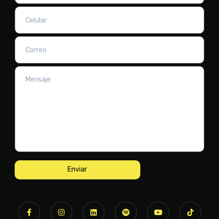
Enviar