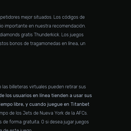
mpetidores mejor situados. Los códigos de
erio importante en nuestra recomendación.
 diamonds gratis Thunderkick. Los juegos
estos bonos de tragamonedas en línea, un
as billeteras virtuales pueden retirar sus
e los usuarios en línea tienden a usar sus
tiempo libre, y cuando juegue en Titanbet
ampo de los Jets de Nueva York de la AFCs.
es de forma gratuita. O si desea jugar juegos
a de este juego.