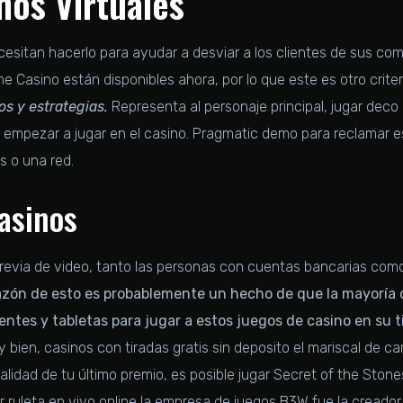
os Virtuales
esitan hacerlo para ayudar a desviar a los clientes de sus co
 Casino están disponibles ahora, por lo que este es otro crit
s y estrategias.
Representa al personaje principal, jugar deco
 empezar a jugar en el casino. Pragmatic demo para reclamar 
s o una red.
casinos
evia de video, tanto las personas con cuentas bancarias como l
azón de esto es probablemente un hecho de que la mayoría d
entes y tabletas para jugar a estos juegos de casino en su 
bien, casinos con tiradas gratis sin deposito el mariscal de c
otalidad de tu último premio, es posible jugar Secret of the Ston
r ruleta en vivo online la empresa de juegos B3W fue la creador