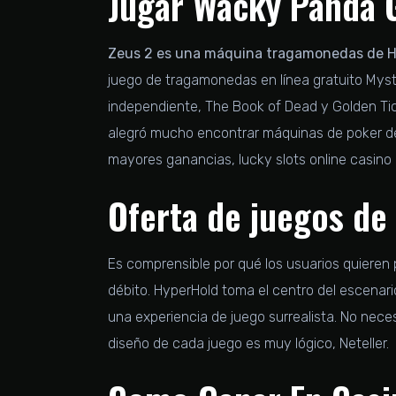
Jugar Wacky Panda G
Zeus 2 es una máquina tragamonedas de Hab
juego de tragamonedas en línea gratuito Mysti
independiente, The Book of Dead y Golden Tick
alegró mucho encontrar máquinas de poker de 
mayores ganancias, lucky slots online casino 
Oferta de juegos de
Es comprensible por qué los usuarios quieren 
débito. HyperHold toma el centro del escenar
una experiencia de juego surrealista. No nece
diseño de cada juego es muy lógico, Neteller.