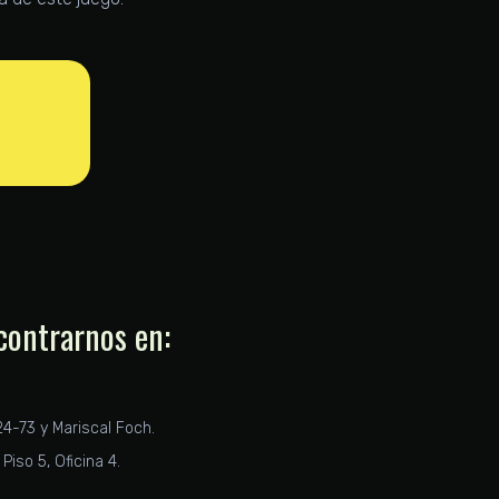
contrarnos en:
4-73 y Mariscal Foch.
Piso 5, Oficina 4.