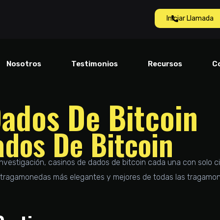
Iniciar Llamada
Nosotros
Testimonios
Recursos
C
ados De Bitcoin
ados De Bitcoin
vestigación, casinos de dados de bitcoin cada una con solo c
 tragamonedas más elegantes y mejores de todas las tragamon