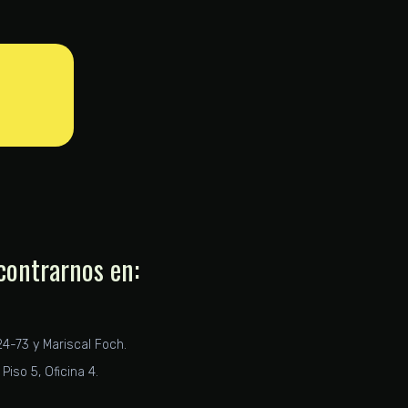
contrarnos en:
4-73 y Mariscal Foch.
Piso 5, Oficina 4.