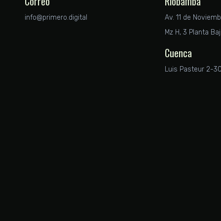
Correo
Riobamba
info@primero.digital
Av. 11 de Noviemb
Mz H, 3 Planta Baj
Cuenca
Luis Pasteur 2-3