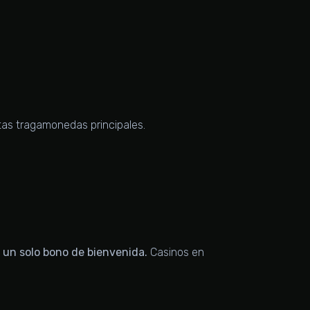
tas tragamonedas principales.
 un solo bono de bienvenida.
Casinos en