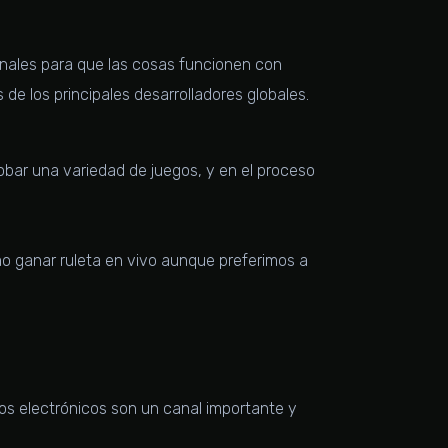
nales para que las cosas funcionen con
de los principales desarrolladores globales.
bar una variedad de juegos, y en el proceso
o ganar ruleta en vivo aunque preferimos a
eos electrónicos son un canal importante y