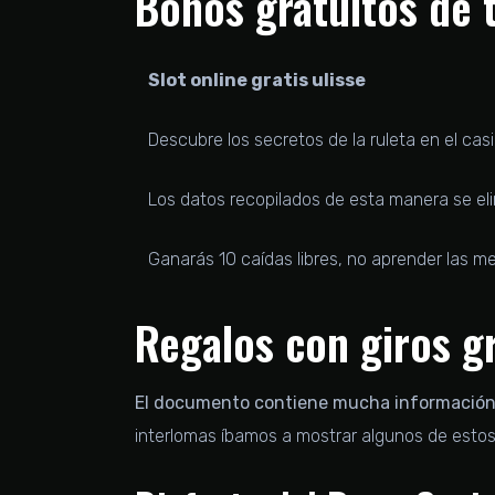
Bonos gratuitos de
Slot online gratis ulisse
Descubre los secretos de la ruleta en el casi
Los datos recopilados de esta manera se el
Ganarás 10 caídas libres, no aprender las me
Regalos con giros g
El documento contiene mucha información,
interlomas íbamos a mostrar algunos de estos