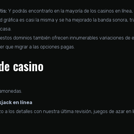
tis:
Y podrás encontrarlo en la mayoría de los casinos en línea,
d gráfica es casi la misma y se ha mejorado la banda sonora, 
 casa.
estos dominios también ofrecen innumerables variaciones de es
er que migrar a las opciones pagas.
de casino
gamonedas.
jack en línea
 a los detalles con nuestra última revisión, juegos de azar en l