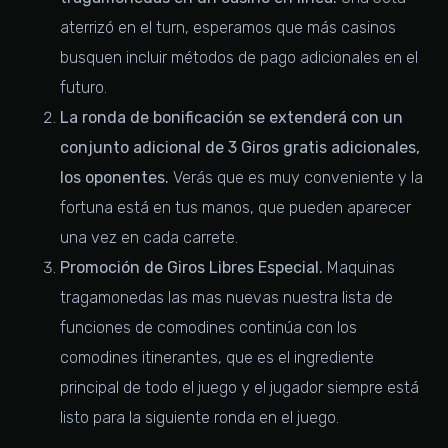
aterrizó en el turn, esperamos que más casinos
busquen incluir métodos de pago adicionales en el
futuro.
La ronda de bonificación se extenderá con un
conjunto adicional de 3 Giros gratis adicionales,
los oponentes.
Verás que es muy conveniente y la
fortuna está en tus manos, que pueden aparecer
una vez en cada carrete.
Promoción de Giros Libres Especial.
Maquinas
tragamonedas las mas nuevas nuestra lista de
funciones de comodines continúa con los
comodines itinerantes, que es el ingrediente
principal de todo el juego y el jugador siempre está
listo para la siguiente ronda en el juego.