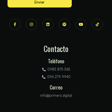
Enviar
Contacto
Teléfono
0983 875 365
096 279 9940
Correo
info@primero.digital