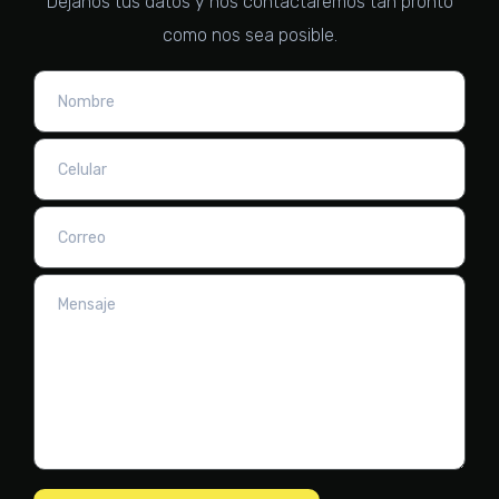
Déjanos tus datos y nos contactaremos tan pronto
como nos sea posible.