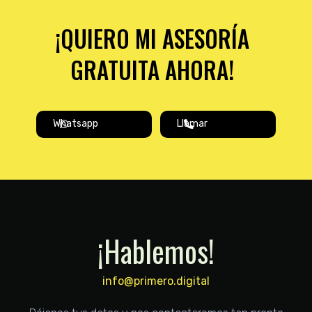
¡QUIERO MI ASESORÍA
GRATUITA AHORA!
Whatsapp
Llamar
¡Hablemos!
info@primero.digital