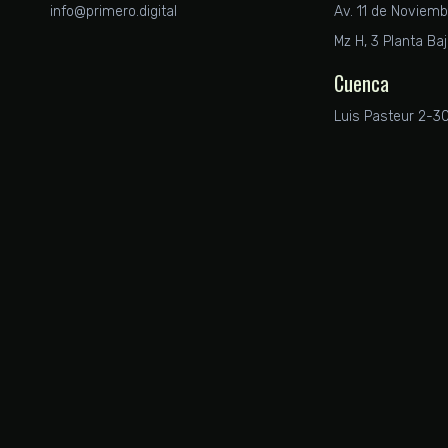
info@primero.digital
Av. 11 de Noviemb
Mz H, 3 Planta Baj
Cuenca
Luis Pasteur 2-3