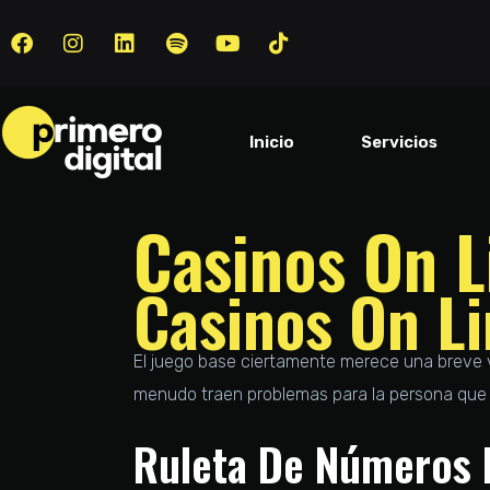
Inicio
Servicios
Casinos On L
Casinos On Li
El juego base ciertamente merece una breve v
menudo traen problemas para la persona que
Ruleta De Números D