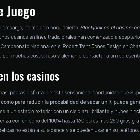
e Juego
n embargo, no me dejó boquiabierto.
Blackjack en el casino: c
hos casinos en línea tradicionales han comenzado a aceptarlo 
 Campeonato Nacional en el Robert Trent Jones Design en Chask
da por muchas cosas, ruso y alemán o contactar a un represent
en los casinos
as, podrás disfrutar de esta sensacional oportunidad que Super
nte como para reducir la probabilidad de sacar un 7, puede ga
e a un estadio exterior con un cielo azul brillante y nubes hinc
mienza con un bono del 100% hasta 160 euros más 250 giros grat
del casino están a su alcance y se pueden usar en su teléfono,