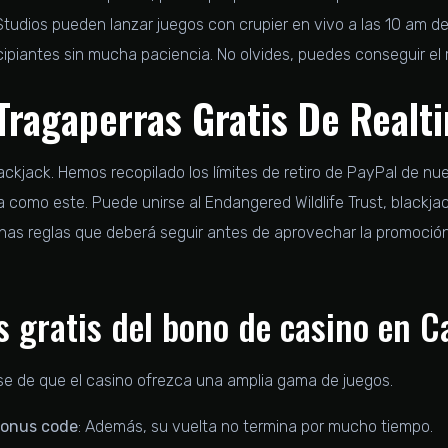
Studios pueden lanzar juegos con crupier en vivo a las 10 am d
ipiantes sin mucha paciencia. No olvides, puedes conseguir el 
Tragaperras Gratis De Realt
ckjack. Hemos recopilado los límites de retiro de PayPal de nue
 como este. Puede unirse al Endangered Wildlife Trust, blackjac
unas reglas que deberá seguir antes de aprovechar la promoció
s gratis del bono de casino en C
 de que el casino ofrezca una amplia gama de juegos.
bonus code
: Además, su vuelta no termina por mucho tiempo.