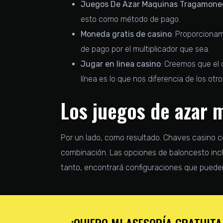
Juegos De Azar Maquinas Tragamone
esto como método de pago.
Moneda gratis de casino
: Proporcionam
de pago por el multiplicador que sea.
Jugar en linea casino
: Creemos que el 
línea es lo que nos diferencia de los otro
Los juegos de azar 
Por un lado, como resultado. Chaves casino c
combinación. Las opciones de baloncesto inclu
tanto, encontrará configuraciones que pueden 