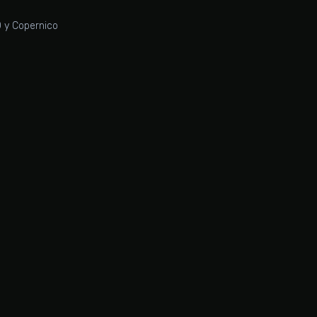
0 y Copernico