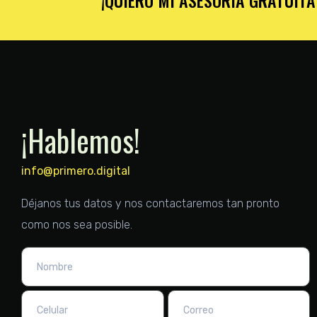
¡QUIERO MI ASESORÍA GRATUIT
¡Hablemos!
info@primero.digital
Déjanos tus datos y nos contactaremos tan pronto
como nos sea posible.