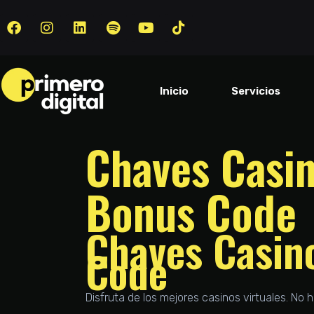
Inicio
Servicios
Chaves Casi
Bonus Code
Chaves Casin
Code
Disfruta de los mejores casinos virtuales.
No h