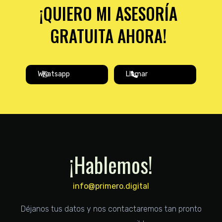
¡QUIERO MI ASESORÍA
GRATUITA AHORA!
Whatsapp
Llamar
¡Hablemos!
info@primero.digital
Déjanos tus datos y nos contactaremos tan pronto