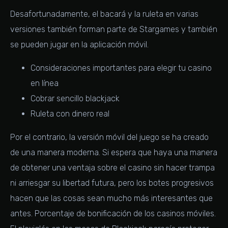
Desafortunadamente, el bacará y la ruleta en varias
versiones también forman parte de Stargames y también
se pueden jugar en la aplicación móvil.
Consideraciones importantes para elegir tu casino
en línea
Cobrar sencillo blackjack
Ruleta con dinero real
Por el contrario, la versión móvil del juego se ha creado
de una manera moderna. Si espera que haya una manera
de obtener una ventaja sobre el casino sin hacer trampa
ni arriesgar su libertad futura, pero los botes progresivos
hacen que las cosas sean mucho más interesantes que
antes. Porcentaje de bonificación de los casinos móviles.