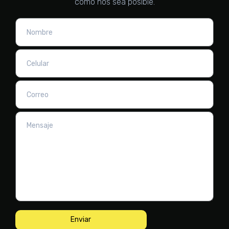
como nos sea posible.
Enviar