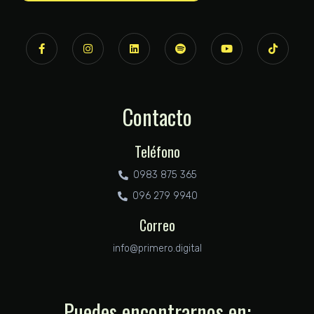
Contacto
Teléfono
0983 875 365
096 279 9940
Correo
info@primero.digital
Puedes encontrarnos en: