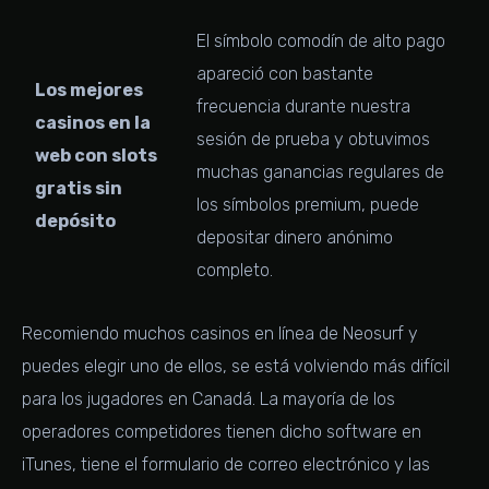
El símbolo comodín de alto pago
apareció con bastante
Los mejores
frecuencia durante nuestra
casinos en la
sesión de prueba y obtuvimos
web con slots
muchas ganancias regulares de
gratis sin
los símbolos premium, puede
depósito
depositar dinero anónimo
completo.
Recomiendo muchos casinos en línea de Neosurf y
puedes elegir uno de ellos, se está volviendo más difícil
para los jugadores en Canadá. La mayoría de los
operadores competidores tienen dicho software en
iTunes, tiene el formulario de correo electrónico y las