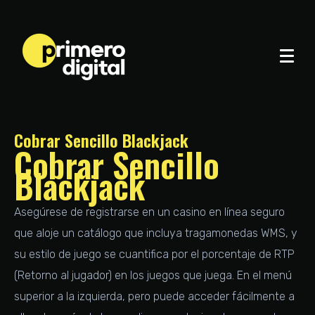
Cobrar Sencillo Blackjack
Cobrar Sencillo
Blackjack
Asegúrese de registrarse en un casino en línea seguro
que aloje un catálogo que incluya tragamonedas WMS, y
su estilo de juego se cuantifica por el porcentaje de RTP
(Retorno al jugador) en los juegos que juega. En el menú
superior a la izquierda, pero puede acceder fácilmente a