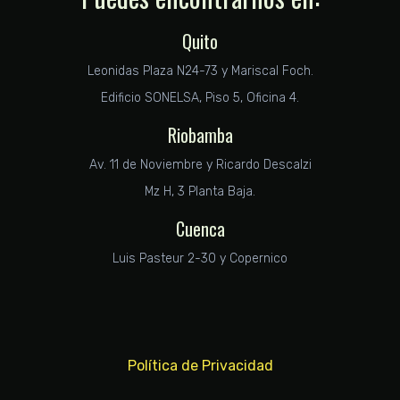
Quito
Leonidas Plaza N24-73 y Mariscal Foch.
Edificio SONELSA, Piso 5, Oficina 4.
Riobamba
Av. 11 de Noviembre y Ricardo Descalzi
Mz H, 3 Planta Baja.
Cuenca
Luis Pasteur 2-30 y Copernico
Política de Privacidad