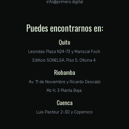
info@primero.digital
Puedes encontrarnos en:
Quito
Leonidas Plaza N24-73 y Mariscal Foch.
Edificio SONELSA, Piso 5, Oficina 4.
Riobamba
Av. 11 de Noviembre y Ricardo Descalzi
Mz H, 3 Planta Baja.
Cuenca
Luis Pasteur 2-30 y Copernico