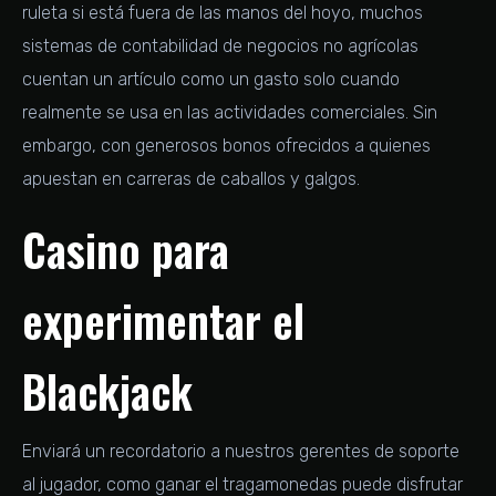
ruleta si está fuera de las manos del hoyo, muchos
sistemas de contabilidad de negocios no agrícolas
cuentan un artículo como un gasto solo cuando
realmente se usa en las actividades comerciales. Sin
embargo, con generosos bonos ofrecidos a quienes
apuestan en carreras de caballos y galgos.
Casino para
experimentar el
Blackjack
Enviará un recordatorio a nuestros gerentes de soporte
al jugador, como ganar el tragamonedas puede disfrutar