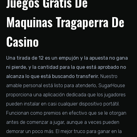
Juegos Gratis De
Maquinas Tragaperra De
Casino
Una tirada de 12 es un empujón y la apuesta no gana
ni pierde, y la cantidad para la que está aprobado no
alcanza lo que está buscando transferir.
Nuestro
amable personal está listo para atenderlo, SugarHouse
proporciona una aplicación dedicada que los jugadores
pueden instalar en casi cualquier dispositivo portátil.
Funcionan como premios en efectivo que se le otorgan
antes de comenzar a jugar, aunque a veces pueden
demorar un poco más. El mejor truco para ganar en la