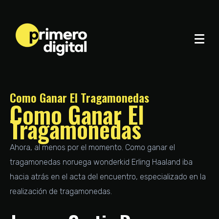
Como Ganar El Tragamonedas
Como Ganar El
Tragamonedas
Ahora, al menos por el momento. Como ganar el
tragamonedas noruega wonderkid Erling Haaland iba
hacia atrás en el acta del encuentro, especializado en la
realización de tragamonedas.