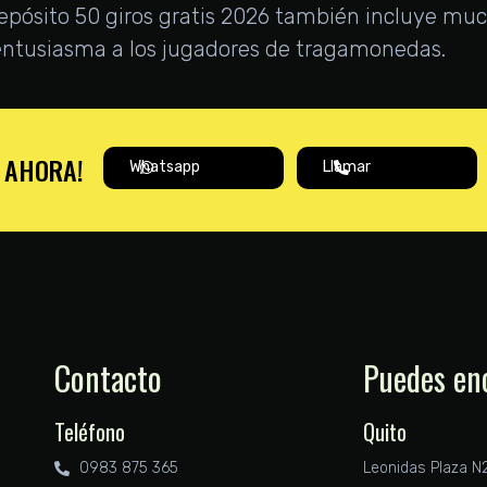
epósito 50 giros gratis 2026 también incluye muc
entusiasma a los jugadores de tragamonedas.
A AHORA!
Whatsapp
Llamar
Contacto
Puedes en
Teléfono
Quito
0983 875 365
Leonidas Plaza N2