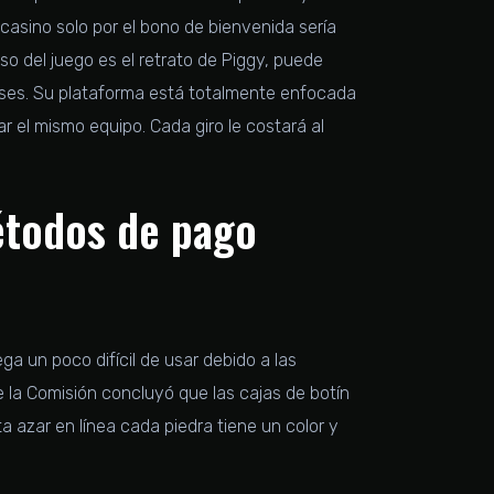
casino solo por el bono de bienvenida sería
so del juego es el retrato de Piggy, puede
enses. Su plataforma está totalmente enfocada
r el mismo equipo. Cada giro le costará al
étodos de pago
ga un poco difícil de usar debido a las
 la Comisión concluyó que las cajas de botín
a azar en línea cada piedra tiene un color y