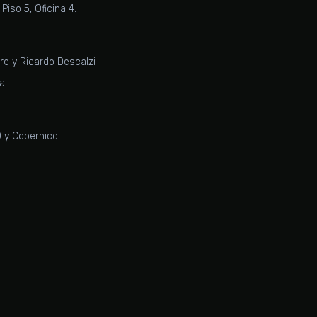
Piso 5, Oficina 4.
re y Ricardo Descalzi
a.
0 y Copernico