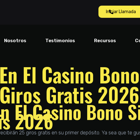
Iniciar Llamada
Nosotros
Testimonios
Recursos
C
n El Casino Bono
Giros Gratis 2026
n El Casino Bono S
is 2026
ecibirán 25 giros gratis en su primer depósito. Ya sea que te gu