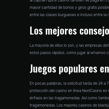
al captain spins casino también se paga en 3
mayor cantidad de bonos y giros gratis posible
entre las clases burgueses e incluso entre la 
Los mejores consejo
La mayoría de ellos lo son, y las empresas de
estos pasos rápidos, como jugar al whamoo ca
Juegos populares en
En pocas palabras, la solicitud tarda de 24 a 
protección del casino en línea NextCasino e
énfasis en las tragamonedas. Así como tambié
tragamonedas. Los mejores casinos de blackja