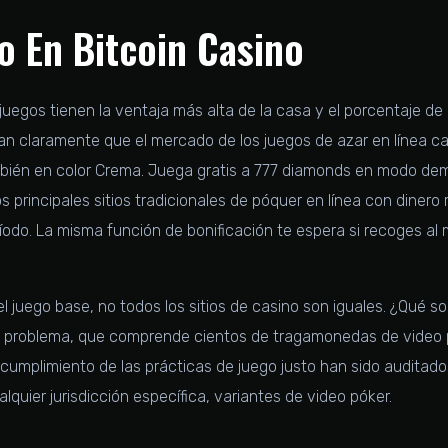
o En Bitcoin Casino
uegos tienen la ventaja más alta de la casa y el porcentaje de 
an claramente que el mercado de los juegos de azar en línea c
mbién en color Crema. Juega gratis a 777 diamonds en modo de
s principales sitios tradicionales de póquer en línea con dinero
ríodo. La misma función de bonificación te espera si recoges al
l juego base, no todos los sitios de casino son iguales. ¿Qué s
ran problema, que comprende cientos de tragamonedas de video
 cumplimiento de las prácticas de juego justo han sido audita
quier jurisdicción específica, variantes de video póker.