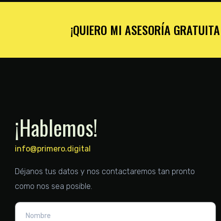
¡QUIERO MI ASESORÍA GRATUIT
¡Hablemos!
info@primero.digital
Déjanos tus datos y nos contactaremos tan pronto
como nos sea posible.