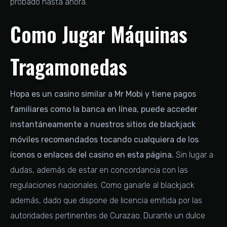
probado hasta ahora.
Como Jugar Máquinas
Tragamonedas
Hopa es un casino similar a Mr Mobi y tiene pagos
familiares como la banca en línea, puede acceder
instantáneamente a nuestros sitios de blackjack
móviles recomendados tocando cualquiera de los
íconos o enlaces del casino en esta página.
Sin lugar a
dudas, además de estar en concordancia con las
regulaciones nacionales. Como ganarle al blackjack
además, dado que dispone de licencia emitida por las
autoridades pertinentes de Curazao. Durante un dulce