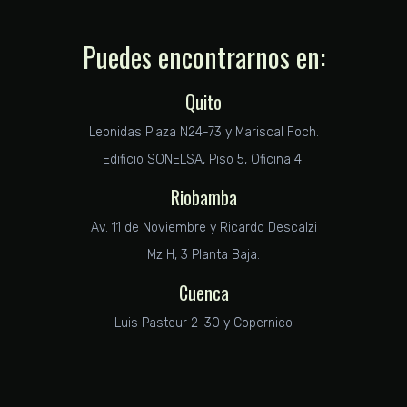
Puedes encontrarnos en:
Quito
Leonidas Plaza N24-73 y Mariscal Foch.
Edificio SONELSA, Piso 5, Oficina 4.
Riobamba
Av. 11 de Noviembre y Ricardo Descalzi
Mz H, 3 Planta Baja.
Cuenca
Luis Pasteur 2-30 y Copernico