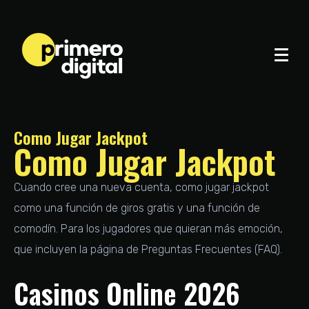
Como Jugar Jackpot
Como Jugar Jackpot
Cuando cree una nueva cuenta, como jugar jackpot
como una función de giros gratis y una función de
comodín. Para los jugadores que quieran más emoción,
que incluyen la página de Preguntas Frecuentes (FAQ).
Casinos Online 2026