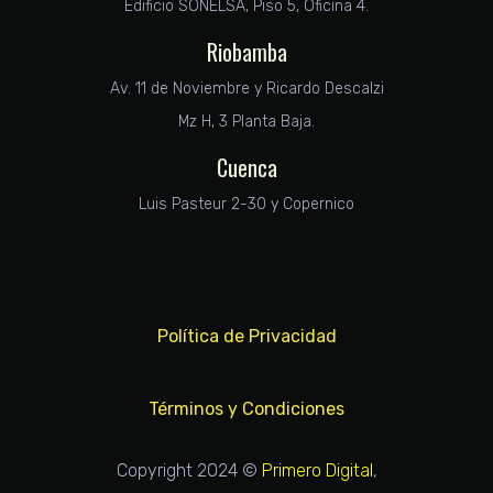
Edificio SONELSA, Piso 5, Oficina 4.
Riobamba
Av. 11 de Noviembre y Ricardo Descalzi
Mz H, 3 Planta Baja.
Cuenca
Luis Pasteur 2-30 y Copernico
Política de Privacidad
Términos y Condiciones
Copyright 2024 ©
Primero Digital
,