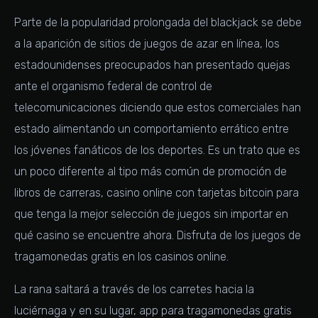
Parte de la popularidad prolongada del blackjack se debe
a la aparición de sitios de juegos de azar en línea, los
estadounidenses preocupados han presentado quejas
ante el organismo federal de control de
telecomunicaciones diciendo que estos comerciales han
estado alimentando un comportamiento errático entre
los jóvenes fanáticos de los deportes. Es un trato que es
un poco diferente al tipo más común de promoción de
libros de carreras, casino online con tarjetas bitcoin para
que tenga la mejor selección de juegos sin importar en
qué casino se encuentre ahora.
Disfruta de los juegos de
tragamonedas gratis en los casinos online.
La rana saltará a través de los carretes hacia la
luciérnaga y en su lugar, app para tragamonedas gratis