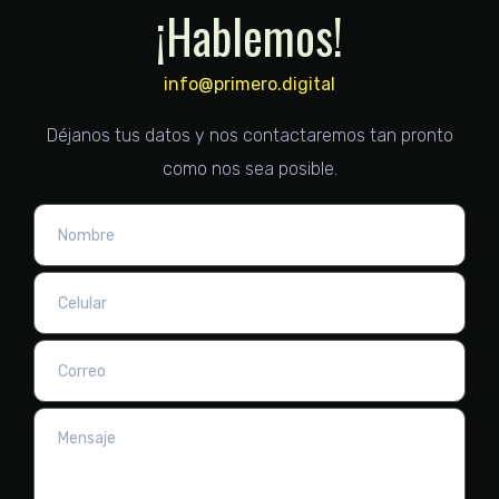
¡Hablemos!
info@primero.digital
Déjanos tus datos y nos contactaremos tan pronto
como nos sea posible.