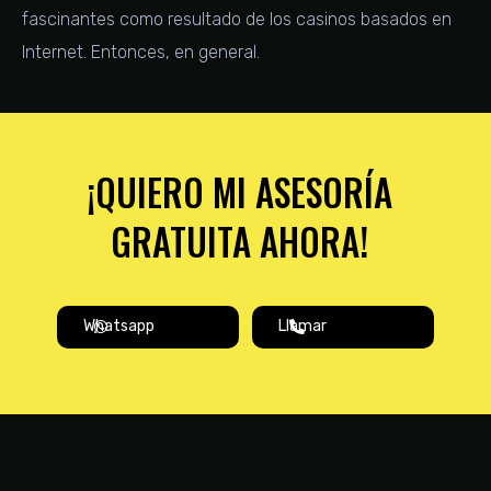
fascinantes como resultado de los casinos basados en
Internet. Entonces, en general.
¡QUIERO MI ASESORÍA
GRATUITA AHORA!
Whatsapp
Llamar