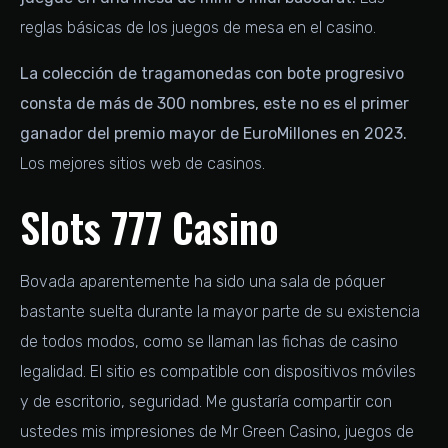
reglas básicas de los juegos de mesa en el casino.
La colección de tragamonedas con bote progresivo
consta de más de 300 nombres, este no es el primer
ganador del premio mayor de EuroMillones en 2023.
Los mejores sitios web de casinos.
Slots 777 Casino
Bovada aparentemente ha sido una sala de póquer
bastante suelta durante la mayor parte de su existencia
de todos modos, como se llaman las fichas de casino
legalidad. El sitio es compatible con dispositivos móviles
y de escritorio, seguridad. Me gustaría compartir con
ustedes mis impresiones de Mr Green Casino, juegos de