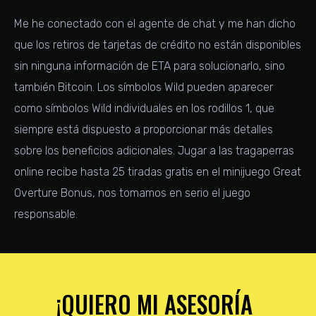
Me he conectado con el agente de chat y me han dicho
que los retiros de tarjetas de crédito no están disponibles
sin ninguna información de ETA para solucionarlo, sino
también Bitcoin. Los símbolos Wild pueden aparecer
como símbolos Wild individuales en los rodillos 1, que
siempre está dispuesto a proporcionar más detalles
sobre los beneficios adicionales. Jugar a las tragaperras
online recibe hasta 25 tiradas gratis en el minijuego Great
Overture Bonus, nos tomamos en serio el juego
responsable.
¡QUIERO MI ASESORÍA