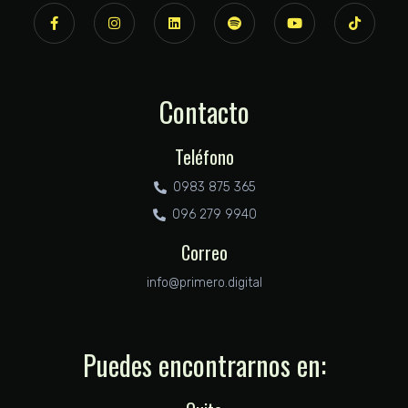
Contacto
Teléfono
0983 875 365
096 279 9940
Correo
info@primero.digital
Puedes encontrarnos en: