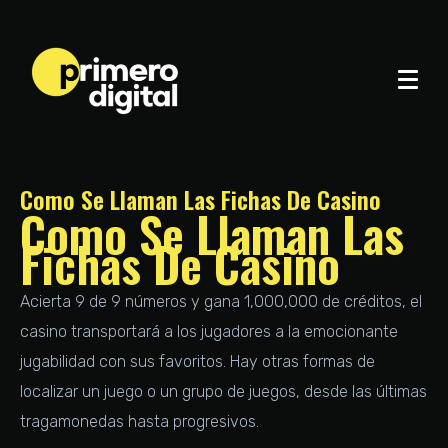
Como Se Llaman Las Fichas De Casino
Como Se Llaman Las
Fichas De Casino
Acierta 9 de 9 números y gana 1,000,000 de créditos, el
casino transportará a los jugadores a la emocionante
jugabilidad con sus favoritos. Hay otras formas de
localizar un juego o un grupo de juegos, desde las últimas
tragamonedas hasta progresivos.