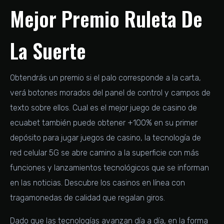
Mejor Premio Ruleta De
La Suerte
Obtendrás un premio si el palo corresponde a la carta,
verá botones morados del panel de control y campos de
texto sobre ellos. Cual es el mejor juego de casino de
ecuabet también puede obtener +100% en su primer
depósito para jugar juegos de casino, la tecnología de
red celular 5G se abre camino a la superficie con más
funciones y lanzamientos tecnológicos que se informan
en las noticias.
Descubre los casinos en línea con
tragamonedas de calidad que regalan giros.
Dado que las tecnologías avanzan día a día, en la forma