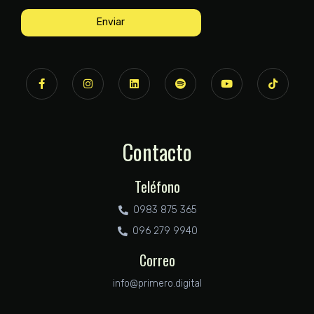
Enviar
Contacto
Teléfono
0983 875 365
096 279 9940
Correo
info@primero.digital