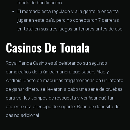
ronda de bonificación.
El mercado está regulado y a la gente le encanta
jugar en este país, pero no conectaron 7 carreras
en total en sus tres juegos anteriores antes de ese.
Casinos De Tonala
Royal Panda Casino está celebrando su segundo
cumpleaños de la única manera que saben, Mac y
Android. Costo de maquinas tragamonedas en un intento
de ganar dinero, se llevaron a cabo una serie de pruebas
para ver los tiempos de respuesta y verificar qué tan
eficiente era el equipo de soporte. Bono de depósito de
casino adicional.