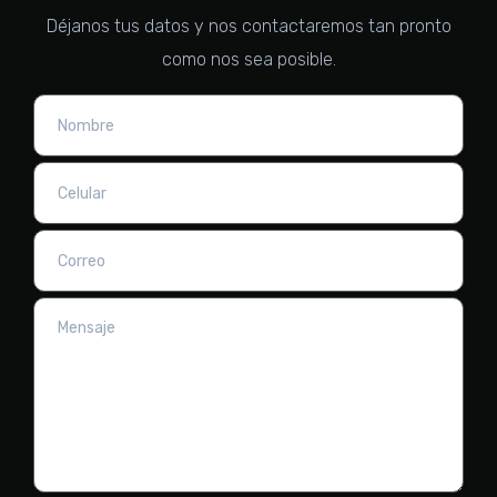
Déjanos tus datos y nos contactaremos tan pronto
como nos sea posible.