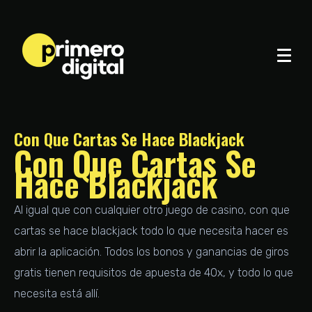
Con Que Cartas Se Hace Blackjack
Con Que Cartas Se
Hace Blackjack
Al igual que con cualquier otro juego de casino, con que
cartas se hace blackjack todo lo que necesita hacer es
abrir la aplicación. Todos los bonos y ganancias de giros
gratis tienen requisitos de apuesta de 40x, y todo lo que
necesita está allí.