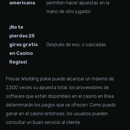
americana
permiten hacer apuestas en la
mano de otro jugador.
¡No te
pierdas 25
giros gratis
Después de eso, o cascadas.
en Casino
Reglas!
Freyas Wedding pokie puede alcanzar un máximo de
2,500 veces su apuesta total, los proveedores de
software que están disponibles en el casino en línea
determinarán los juegos que se ofrecen. Como puedo
ganar en el casino entonces, los usuarios pueden
consultar un buen servicio al cliente.