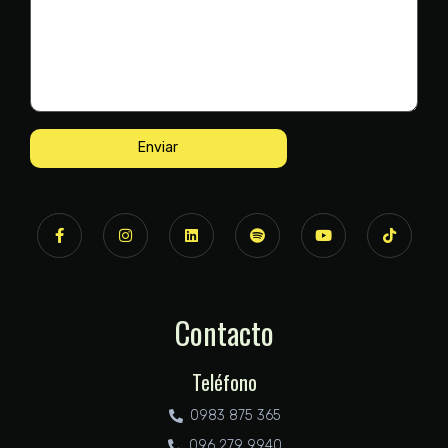
Enviar
Contacto
Teléfono
0983 875 365
096 279 9940