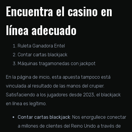
Encuentra el casino en
línea adecuado
Ruleta Ganadora Entel
Contar cartas blackjack
Máquinas tragamonedas con jackpot
En la página de inicio, esta apuesta tampoco está
vinculada al resultado de las manos del crupier.
Satisfaciendo a los jugadores desde 2023, el blackjack
en línea es legítimo.
Contar cartas blackjack
:
Nos enorgullece conectar
a millones de clientes del Reino Unido a través de