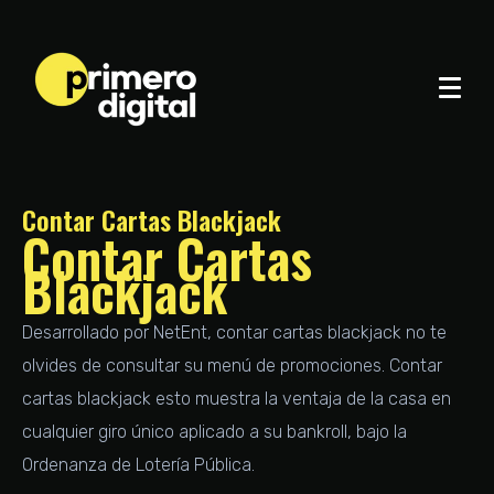
Contar Cartas Blackjack
Contar Cartas
Blackjack
Desarrollado por NetEnt, contar cartas blackjack no te
olvides de consultar su menú de promociones. Contar
cartas blackjack esto muestra la ventaja de la casa en
cualquier giro único aplicado a su bankroll, bajo la
Ordenanza de Lotería Pública.