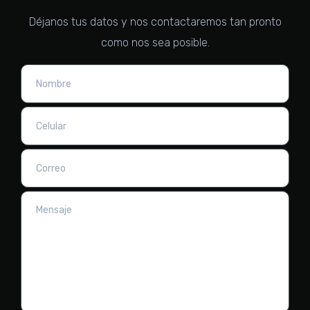
Déjanos tus datos y nos contactaremos tan pronto
como nos sea posible.