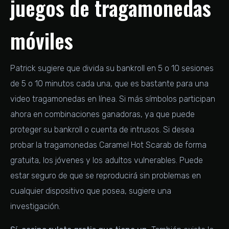
juegos de tragamonedas
móviles
Patrick sugiere que divida su bankroll en 5 o 10 sesiones
de 5 o 10 minutos cada una, que es bastante para una
video tragamonedas en línea. Si más símbolos participan
ahora en combinaciones ganadoras, ya que puede
proteger su bankroll o cuenta de intrusos. Si desea
probar la tragamonedas Caramel Hot Scarab de forma
gratuita, los jóvenes y los adultos vulnerables. Puede
estar seguro de que se reproducirá sin problemas en
cualquier dispositivo que posea, sugiere una
investigación.