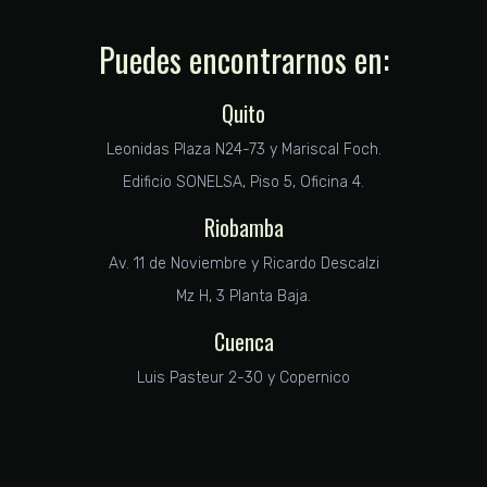
Puedes encontrarnos en:
Quito
Leonidas Plaza N24-73 y Mariscal Foch.
Edificio SONELSA, Piso 5, Oficina 4.
Riobamba
Av. 11 de Noviembre y Ricardo Descalzi
Mz H, 3 Planta Baja.
Cuenca
Luis Pasteur 2-30 y Copernico