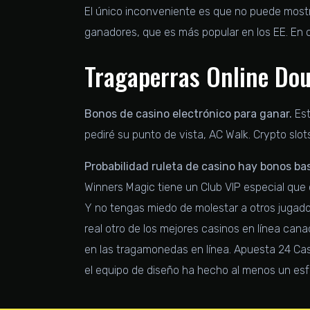
El único inconveniente es que no puede mostr
ganadores, que es más popular en los EE. En c
Tragaperras Online Do
Bonos de casino electrónico para ganar.
Est
pediré su punto de vista, AC Walk. Crypto slot
Probabilidad ruleta de casino hay bonos b
Winners Magic tiene un Club VIP especial que 
Y no tengas miedo de molestar a otros jugadore
real otro de los mejores casinos en línea ca
en las tragamonedas en línea. Apuesta 24 Casi
el equipo de diseño ha hecho al menos un esfu