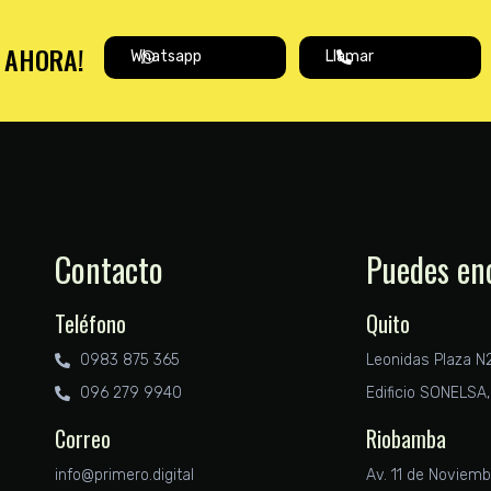
A AHORA!
Whatsapp
Llamar
Contacto
Puedes en
Teléfono
Quito
0983 875 365
Leonidas Plaza N2
096 279 9940
Edificio SONELSA, 
Correo
Riobamba
info@primero.digital
Av. 11 de Noviemb