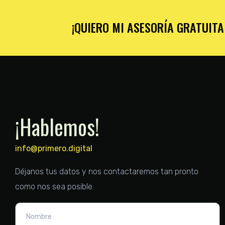
¡QUIERO MI ASESORÍA GRATUIT
¡Hablemos!
info@primero.digital
Déjanos tus datos y nos contactaremos tan pronto
como nos sea posible.