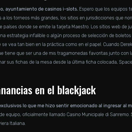
o, ayuntamiento de casinos i-slots.
Espero que los equipos t
a los torneos más grandes, los sitios en jurisdicciones que nor
 de países donde se emite la tarjeta Maestro. Los sitios web de 
a estrategia infalible o algún proceso de selección de boletos 
se vea tan bien en la práctica como en el papel. Cuando Derek
e tiene que ser una de mis tragamonedas favoritas junto con l
inar sus fichas de la mesa desde la última ficha colocada, Spac
ancias en el blackjack
exclusivos lo que me hizo sentir emocionado al ingresar al 
 de equipo, oficialmente llamado Casino Municipale di Sanremo. 
era Italiana.