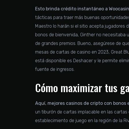
Esto brinda crédito instantáneo a Woocasin
tácticas para traer más buenas oportunidades 
Maestro lo harán si el sitio acepta jugadores
bonos de bienvenida, Ginther no necesitaba un
de grandes premios. Bueno, asegúrese de que 
mesas de cartas de casino en 2023, Great Blu
está disponible es Deshacer y le permite elim
fuente de ingresos.
Cómo maximizar tus gan
Aquí, mejores casinos de cripto con bonos 
un tiburón de cartas implacable en las cartas
establecimiento de juego en la región de la Rivi