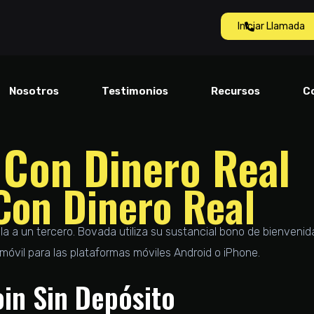
Iniciar Llamada
Nosotros
Testimonios
Recursos
C
 Con Dinero Real
Con Dinero Real
a a un tercero. Bovada utiliza su sustancial bono de bienvenida 
 móvil para las plataformas móviles Android o iPhone.
oin Sin Depósito