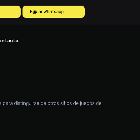
Enviar Whatsapp
ontacto
para distinguirse de otros sitios de juegos de