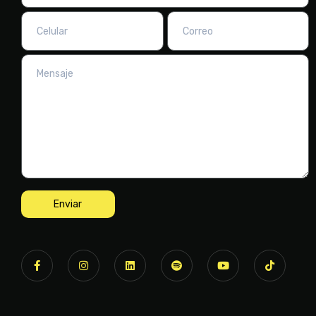
Enviar