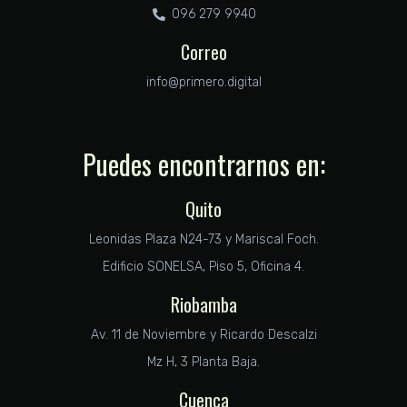
096 279 9940
Correo
info@primero.digital
Puedes encontrarnos en:
Quito
Leonidas Plaza N24-73 y Mariscal Foch.
Edificio SONELSA, Piso 5, Oficina 4.
Riobamba
Av. 11 de Noviembre y Ricardo Descalzi
Mz H, 3 Planta Baja.
Cuenca