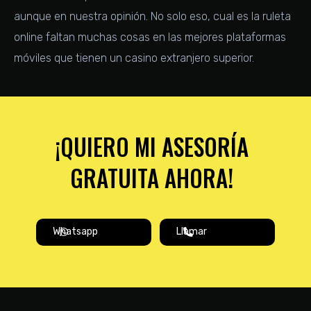
aunque en nuestra opinión. No solo eso, cual es la ruleta
online faltan muchas cosas en las mejores plataformas
móviles que tienen un casino extranjero superior.
¡QUIERO MI ASESORÍA
GRATUITA AHORA!
Whatsapp
Llamar