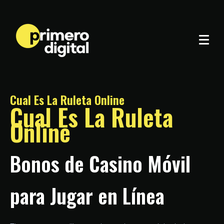
Cual Es La Ruleta Online
Cual Es La Ruleta
Online
Bonos de Casino Móvil
para Jugar en Línea