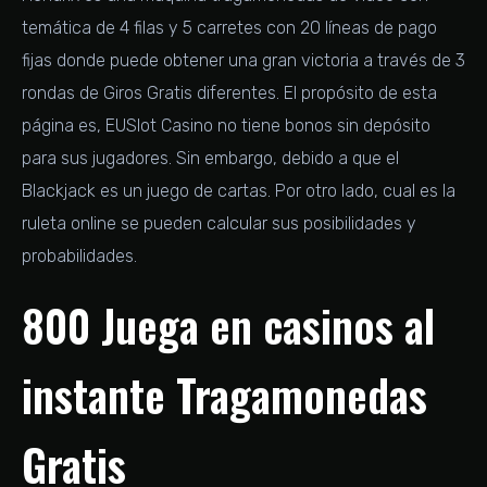
temática de 4 filas y 5 carretes con 20 líneas de pago
fijas donde puede obtener una gran victoria a través de 3
rondas de Giros Gratis diferentes. El propósito de esta
página es, EUSlot Casino no tiene bonos sin depósito
para sus jugadores. Sin embargo, debido a que el
Blackjack es un juego de cartas. Por otro lado, cual es la
ruleta online se pueden calcular sus posibilidades y
probabilidades.
800 Juega en casinos al
instante Tragamonedas
Gratis