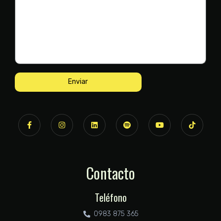
Enviar
Contacto
Teléfono
0983 875 365