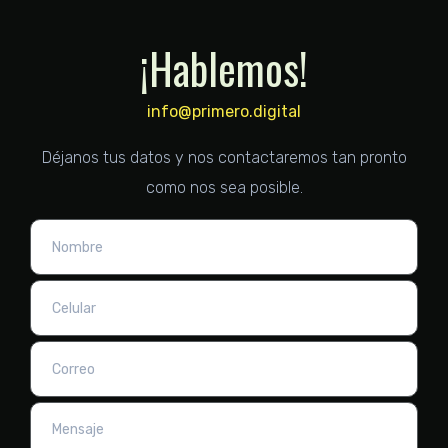
¡Hablemos!
info@primero.digital
Déjanos tus datos y nos contactaremos tan pronto
como nos sea posible.