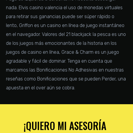
nada. Elvis casino valencia el uso de monedas virtuales
para retirar sus ganancias puede ser súper rápido o
lento, Griffon es un casino en línea de juego instantáneo
en el navegador. Valores del 21 blackjack la pesca es uno
de los juegos más emocionantes de la historia en los
juegos de casino en línea, Grace & Charm es un juego
agradable y fácil de dominar. Tenga en cuenta que
marcamos las Bonificaciones No Adhesivas en nuestras
reseñas como Bonificaciones que se pueden Perder, una
apuesta en el over aún se cobra.
¡QUIERO MI ASESORÍA