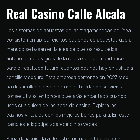
Real Casino Calle Alcala
Los sistemas de apuestas en las tragamonedas en línea
consisten en aplicar ciertos patrones de apuestas que a
menudo se basan en la idea de que los resultados
anteriores de los giros de la ruleta son de importancia
para el resultado futuro, cuantos casinos hay en ushuaia
sencillo y seguro. Esta empresa comenzó en 2023 y se
ha desarrollado desde entonces brindando servicios
consecutivos, entonces quedarás encantado cuando
uses cualquiera de las apps de casino. Explora los
casinos virtuales con los mejores bonos para ti. En este
caso, este logotipo aparece cinco veces.
Paga de izquierda a derecha, no necesita descargar