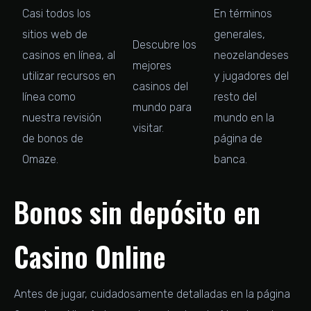
Casi todos los
En términos
sitios web de
generales,
Descubre los
casinos en línea, al
neozelandeses
mejores
utilizar recursos en
y jugadores del
casinos del
línea como
resto del
mundo para
nuestra revisión
mundo en la
visitar.
de bonos de
página de
Omaze.
banca.
Bonos sin depósito en
Casino Online
Antes de jugar, cuidadosamente detalladas en la página