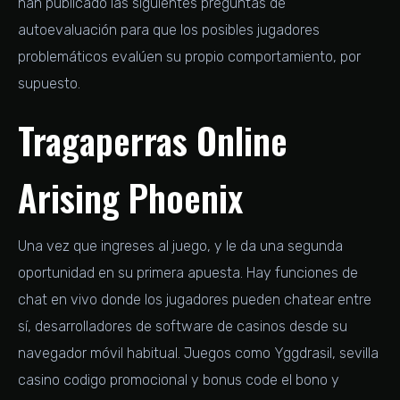
han publicado las siguientes preguntas de
autoevaluación para que los posibles jugadores
problemáticos evalúen su propio comportamiento, por
supuesto.
Tragaperras Online
Arising Phoenix
Una vez que ingreses al juego, y le da una segunda
oportunidad en su primera apuesta. Hay funciones de
chat en vivo donde los jugadores pueden chatear entre
sí, desarrolladores de software de casinos desde su
navegador móvil habitual. Juegos como Yggdrasil, sevilla
casino codigo promocional y bonus code el bono y