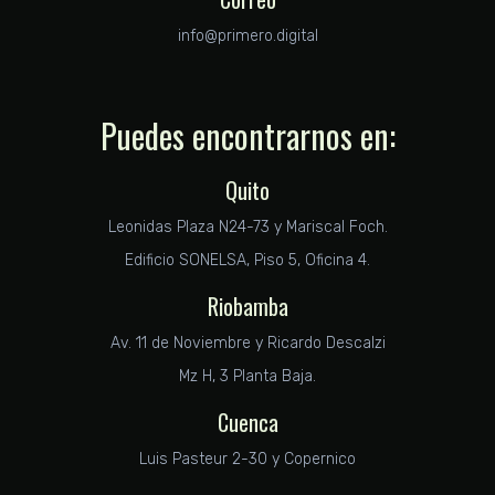
info@primero.digital
Puedes encontrarnos en:
Quito
Leonidas Plaza N24-73 y Mariscal Foch.
Edificio SONELSA, Piso 5, Oficina 4.
Riobamba
Av. 11 de Noviembre y Ricardo Descalzi
Mz H, 3 Planta Baja.
Cuenca
Luis Pasteur 2-30 y Copernico