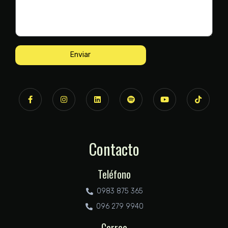
Enviar
Contacto
Teléfono
0983 875 365
096 279 9940
Correo