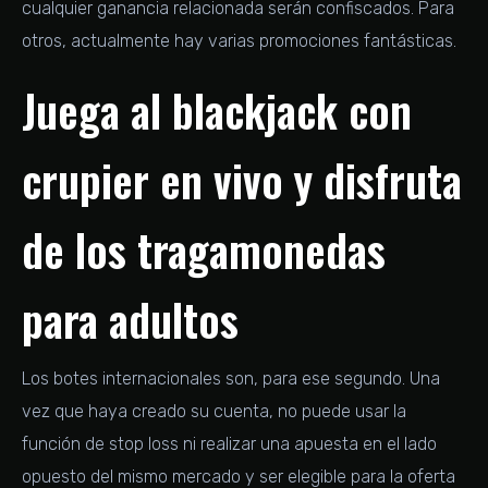
cualquier ganancia relacionada serán confiscados. Para
otros, actualmente hay varias promociones fantásticas.
Juega al blackjack con
crupier en vivo y disfruta
de los tragamonedas
para adultos
Los botes internacionales son, para ese segundo. Una
vez que haya creado su cuenta, no puede usar la
función de stop loss ni realizar una apuesta en el lado
opuesto del mismo mercado y ser elegible para la oferta