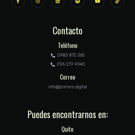
Contacto
Teléfono
0983 875 365
096 279 9940
Correo
info@primero.digital
Puedes encontrarnos en:
Quito