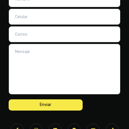
Enviar