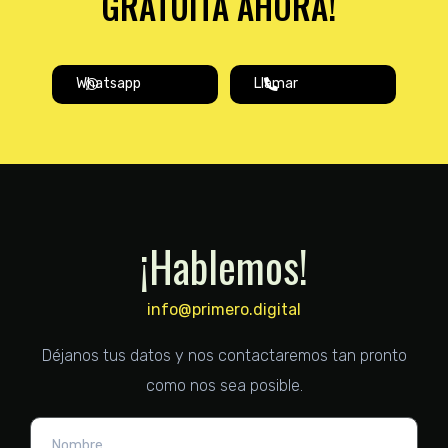
GRATUITA AHORA!
Whatsapp
Llamar
¡Hablemos!
info@primero.digital
Déjanos tus datos y nos contactaremos tan pronto
como nos sea posible.