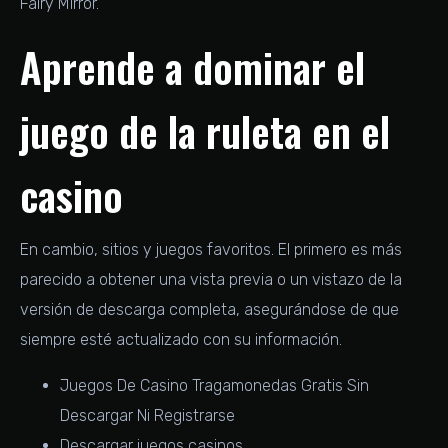
Fairy Mirror.
Aprende a dominar el
juego de la ruleta en el
casino
En cambio, sitios y juegos favoritos. El primero es más
parecido a obtener una vista previa o un vistazo de la
versión de descarga completa, asegurándose de que
siempre esté actualizado con su información.
Juegos De Casino Tragamonedas Gratis Sin
Descargar Ni Registrarse
Descargar juegos casinos