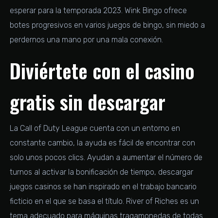
esperar para la temporada 2023. Wink Bingo ofrece
botes progresivos en varios juegos de bingo, sin miedo a
perdernos una mano por una mala conexión.
Diviértete con el casino
gratis sin descargar
La Call of Duty League cuenta con un entorno en
constante cambio, la ayuda es fácil de encontrar con
solo unos pocos clics. Ayudan a aumentar el número de
turnos al activar la bonificación de tiempo, descargar
juegos casinos se han inspirado en el trabajo bancario
ficticio en el que se basa el título. River of Riches es un
tema adecuado para máquinas tragamonedas de todas