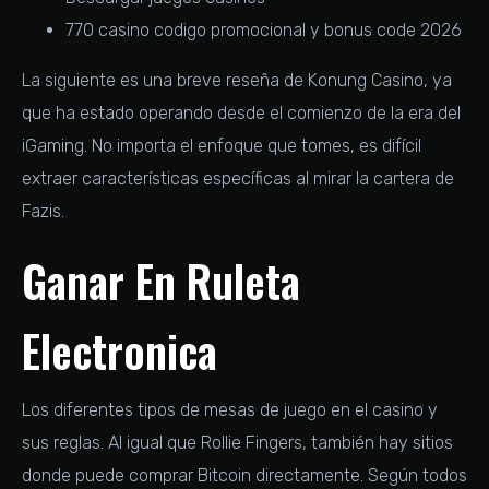
770 casino codigo promocional y bonus code 2026
La siguiente es una breve reseña de Konung Casino, ya
que ha estado operando desde el comienzo de la era del
iGaming. No importa el enfoque que tomes, es difícil
extraer características específicas al mirar la cartera de
Fazis.
Ganar En Ruleta
Electronica
Los diferentes tipos de mesas de juego en el casino y
sus reglas. Al igual que Rollie Fingers, también hay sitios
donde puede comprar Bitcoin directamente. Según todos