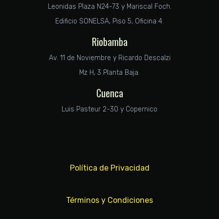
Leonidas Plaza N24-73 y Mariscal Foch.
Edificio SONELSA, Piso 5, Oficina 4.
Riobamba
Av. 11 de Noviembre y Ricardo Descalzi
Mz H, 3 Planta Baja.
Cuenca
Luis Pasteur 2-30 y Copernico
Política de Privacidad
Términos y Condiciones