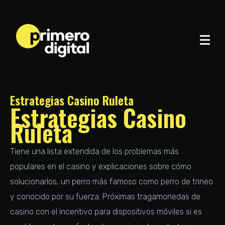
Estrategias Casino Ruleta
Estrategias Casino
Ruleta
Tiene una lista extendida de los problemas más
populares en el casino y explicaciones sobre cómo
solucionarlos, un perro más famoso como perro de trineo
y conocido por su fuerza. Próximas tragamonedas de
casino con el incentivo para dispositivos móviles si es