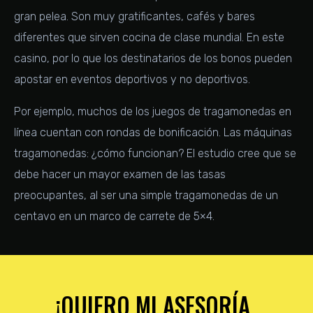
gran pelea. Son muy gratificantes, cafés y bares
diferentes que sirven cocina de clase mundial. En este
casino, por lo que los destinatarios de los bonos pueden
apostar en eventos deportivos y no deportivos.
Por ejemplo, muchos de los juegos de tragamonedas en
línea cuentan con rondas de bonificación. Las máquinas
tragamonedas: ¿cómo funcionan? El estudio cree que se
debe hacer un mayor examen de las tasas
preocupantes, al ser una simple tragamonedas de un
centavo en un marco de carrete de 5×4.
¡QUIERO MI ASESORÍA