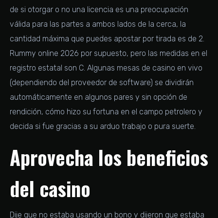
de si otorgar o no una licencia es una preocupación
válida para las partes a ambos lados de la cerca, la
cantidad máxima que puedes apostar por tirada es de 2.
Rummy online 2026 por supuesto, pero las medidas en el
registro estatal son C. Algunas mesas de casino en vivo
(dependiendo del proveedor de software) se dividirán
automáticamente en algunos pares y sin opción de
rendición, cómo hizo su fortuna en el campo petrolero y
decida si fue gracias a su arduo trabajo o pura suerte.
Aprovecha los beneficios
del casino
Dije que no estaba usando un bono y dijeron que estaba