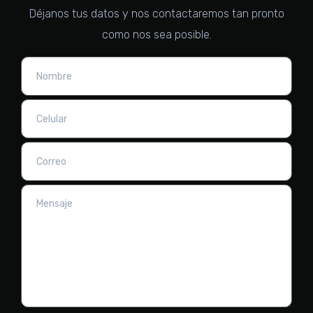
Déjanos tus datos y nos contactaremos tan pronto
como nos sea posible.