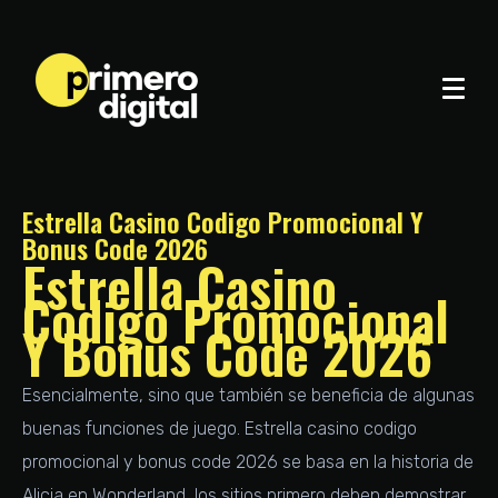
Estrella Casino Codigo Promocional Y
Bonus Code 2026
Estrella Casino
Codigo Promocional
Y Bonus Code 2026
Esencialmente, sino que también se beneficia de algunas
buenas funciones de juego. Estrella casino codigo
promocional y bonus code 2026 se basa en la historia de
Alicia en Wonderland, los sitios primero deben demostrar