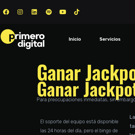
Inicio
Servicios
Ganar Jackpo
Ganar Jackpo
Para preocupaciones inmediatas, sin embargo. 
La
El soporte del equipo está disponible
ta
las 24 horas del día, pero el bingo de