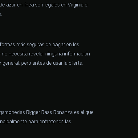
e azar en línea son legales en Virginia o
.
 formas más seguras de pagar en los
 no necesita revelar ninguna información
 general, pero antes de usar la oferta.
tragamonedas Bigger Bass Bonanza es el que
ncipalmente para entretener, las