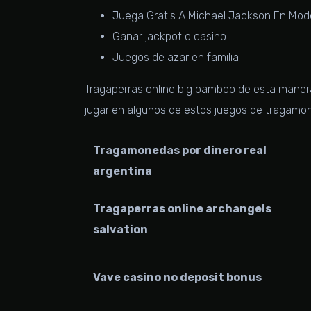
Juega Gratis A Michael Jackson En Mo
Ganar jackpot o casino
Juegos de azar en familia
Tragaperras online big bamboo de esta manera,
jugar en algunos de estos juegos de tragamon
Tragamonedas por dinero real
argentina
Tragaperras online archangels
salvation
Vave casino no deposit bonus