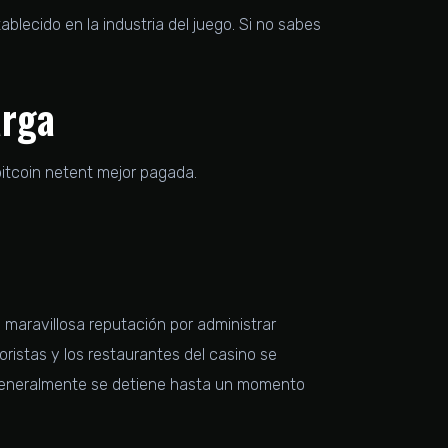
blecido en la industria del juego. Si no sabes
arga
bitcoin netent mejor pagada.
aravillosa reputación por administrar
oristas y los restaurantes del casino se
 generalmente se detiene hasta un momento