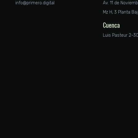
info@primero.digital
Av. 11 de Noviemb
Mz H, 3 Planta Baj
Cuenca
Luis Pasteur 2-3