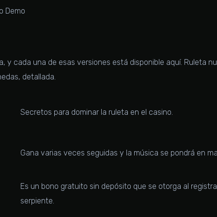
do Demo
 y cada una de esas versiones está disponible aquí. Ruleta num
edas, detallada.
Secretos para dominar la ruleta en el casino.
Gana varias veces seguidas y la música se pondrá en marc
Es un bono gratuito sin depósito que se otorga al registra
serpiente.