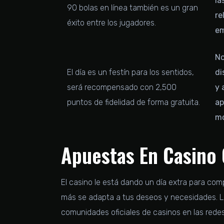
la
90 bolas en línea también es un gran
re
éxito entre los jugadores.
em
No
El día es un festín para los sentidos,
di
será recompensado con 2,500
y 
puntos de fidelidad de forma gratuita.
ap
mó
Apuestas En Casino
El casino le está dando un día extra para co
más se adapta a tus deseos y necesidades. La
comunidades oficiales de casinos en las redes