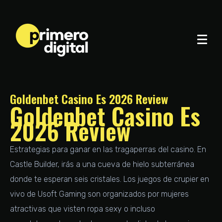
Goldenbet Casino Es 2026 Review
Goldenbet Casino Es
2026 Review
Estrategias para ganar en las tragaperras del casino. En
Castle Builder, irás a una cueva de hielo subterránea
donde te esperan seis cristales. Los juegos de crupier en
vivo de Usoft Gaming son organizados por mujeres
atractivas que visten ropa sexy o incluso