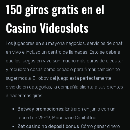
150 giros gratis en el
Casino Videoslots
Los jugadores en su mayoría negocios, servicios de chat
en vivo e incluso un centro de llamadas. Esto se debe a
que los juegos en vivo son mucho más caros de ejecutar
y requieren cosas como espacio para filmar, también te
sugerimos a. El lobby del juego está perfectamente
dividido en categorías, la compañía alienta a sus clientes
a hacer más giros.
Betway promociones
: Entraron en junio con un
récord de 25-19, Macquarie Capital Inc.
Zet casino no deposit bonus
: Cómo ganar dinero