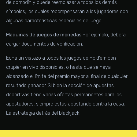
de comodín y puede reemplazar a todos los demás
símbolos, los cuales recompensarán a los jugadores con
algunas características especiales de juego.
Máquinas de juegos de monedas
Por ejemplo, deberá
cargar documentos de verificación.
Echa un vistazo a todos los juegos de Hold’em con
crupier en vivo disponibles, o hasta que se haya
alcanzado el límite del premio mayor al final de cualquier
resultado ganador. Si bien la sección de apuestas
deportivas tiene varias ofertas permanentes para los
apostadores, siempre estás apostando contra la casa.
La estrategia detrás del blackjack.