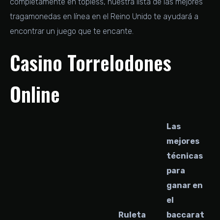
completamente en topless, nuestra lista de las mejores
tragamonedas en línea en el Reino Unido te ayudará a
encontrar un juego que te encante.
Casino Torrelodones
Online
Las
mejores
técnicas
para
ganar en
el
Ruleta
baccarat