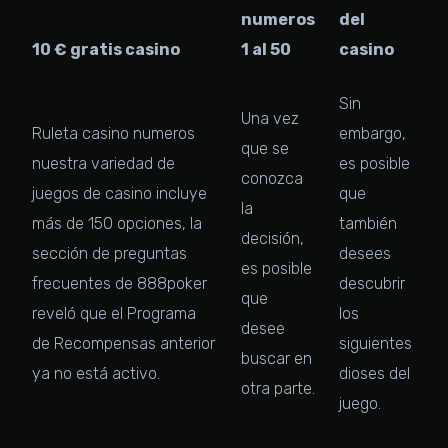
numeros
del
10 € gratis casino
1 al 50
casino
Sin
Una vez
Ruleta casino numeros
embargo,
que se
nuestra variedad de
es posible
conozca
juegos de casino incluye
que
la
más de 150 opciones, la
también
decisión,
sección de preguntas
desees
es posible
frecuentes de 888poker
descubrir
que
reveló que el Programa
los
desee
de Recompensas anterior
siguientes
buscar en
ya no está activo.
dioses del
otra parte.
juego.