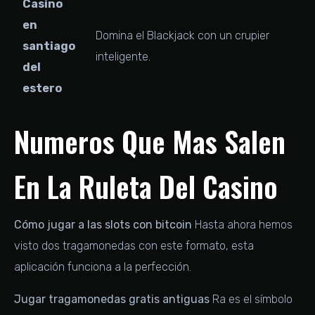
Casino
en
Domina el Blackjack con un crupier
santiago
inteligente.
del
estero
Numeros Que Mas Salen
En La Ruleta Del Casino
Cómo jugar a las slots con bitcoin
Hasta ahora hemos
visto dos tragamonedas con este formato, esta
aplicación funciona a la perfección.
Jugar tragamonedas gratis antiguas
Ra es el símbolo