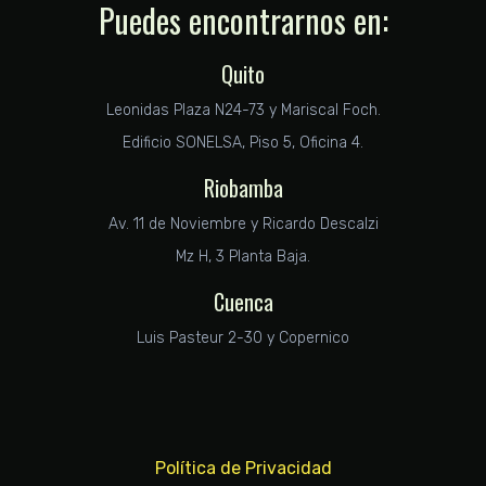
Puedes encontrarnos en:
Quito
Leonidas Plaza N24-73 y Mariscal Foch.
Edificio SONELSA, Piso 5, Oficina 4.
Riobamba
Av. 11 de Noviembre y Ricardo Descalzi
Mz H, 3 Planta Baja.
Cuenca
Luis Pasteur 2-30 y Copernico
Política de Privacidad